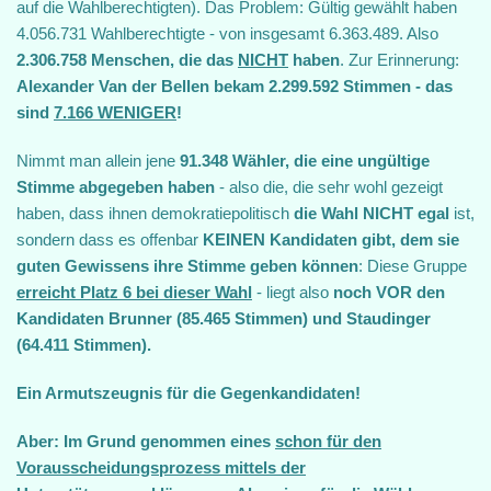
auf die Wahlberechtigten). Das Problem: Gültig gewählt haben
4.056.731 Wahlberechtigte - von insgesamt 6.363.489. Also
2.306.758 Menschen, die das
NICHT
haben
. Zur Erinnerung:
Alexander Van der Bellen bekam 2.299.592 Stimmen - das
sind
7.166 WENIGER
!
Nimmt man allein jene
91.348 Wähler, die eine ungültige
Stimme abgegeben haben
- also die, die sehr wohl gezeigt
haben, dass ihnen demokratiepolitisch
die Wahl NICHT egal
ist,
sondern dass es offenbar
KEINEN Kandidaten gibt, dem sie
guten Gewissens ihre Stimme geben können
: Diese Gruppe
erreicht Platz 6 bei dieser Wahl
- liegt also
noch VOR den
Kandidaten Brunner (85.465 Stimmen) und Staudinger
(64.411 Stimmen).
Ein Armutszeugnis für die Gegenkandidaten!
Aber: Im Grund genommen eines
schon für den
Vorausscheidungsprozess mittels der