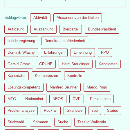
Schlagwörter:
Aktivität
Alexander van der Bellen
Auflösung
Auszahlung
Bierpartei
Bundespräsident
bundesregierung
Demokratiezufriedenheit
Dominik Wlazny
Erfahrungen
Ernennung
FPÖ
Gerald Grosz
GRÜNE
Heini Staudinger
Kandidaten
Kandidatur
Kompetenzen
Kontrolle
Lösungskompetenz
Manfred Brunner
Marco Pogo
MFG
Nationalrat
NEOS
ÖVP
Persilschein
Problemanalyse
Rückfall
Skandale
spö
Status
Stichwahl
Stimmen
Suche
Tassilo Wallentin