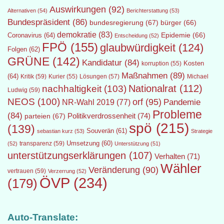
Auswirkungen
(92)
Alternativen
(54)
Berichterstattung
(53)
Bundespräsident
(86)
bundesregierung
(67)
bürger
(66)
demokratie
(83)
Epidemie
(66)
Coronavirus
(64)
Entscheidung
(52)
FPÖ
(155)
glaubwürdigkeit
(124)
Folgen
(62)
GRÜNE
(142)
Kandidatur
(84)
Kosten
korruption
(55)
Maßnahmen
(89)
(64)
Kritik
(59)
Lösungen
(57)
Michael
Kurier
(55)
Nationalrat
(112)
nachhaltigkeit
(103)
Ludwig
(59)
NEOS
(100)
orf
(95)
Pandemie
NR-Wahl 2019
(77)
Probleme
(84)
Politikverdrossenheit
(74)
parteien
(67)
spö
(215)
(139)
Souverän
(61)
sebastian kurz
(53)
Strategie
transparenz
(59)
Umsetzung
(60)
(52)
Unterstützung
(51)
unterstützungserklärungen
(107)
Verhalten
(71)
Wähler
Veränderung
(90)
vertrauen
(59)
Verzerrung
(52)
ÖVP
(234)
(179)
Auto-Translate: