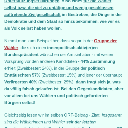
Unterstützungserklärungen
. Also eines
für die Wähler
selbst bzw. die viel zu untätige und wenig geschlossen
auftretende Zivilgesellschaft
im Bestreben, die Dinge in der
Demokratie und dem Staat so hinzubekommen, wie wir es
als Volk selbst haben wollen.
Nimmt man zum Beispiel her, dass sogar in der
Gruppe der
Wähler
, die sich einen
innenpolitisch aktiv(er)en
Bundespräsident
wünschen der Amtsinhaber - mit weitem
Vorsprung vor den anderen Kandidaten -
44% Zustimmung
erhielt (Zweitbester: 24%), in der Gruppe der
politisch
Enttäuschten 57%
(Zweitbester: 15%) und jener der überhaupt
Verärgerten 40%
(Zweitbester: 29%),
dann fragt sich ja, was
da völlig falsch gelaufen ist. Bei den Gegenkandidaten, aber
vor allem bei uns Wählern und politisch geforderten
Bürgern selbst!
Gleichzeitig lesen wir im selben ORF-Beitrag - Zitat:
Insgesamt
sind die Wählerinnen und Wähler
seit der letzten