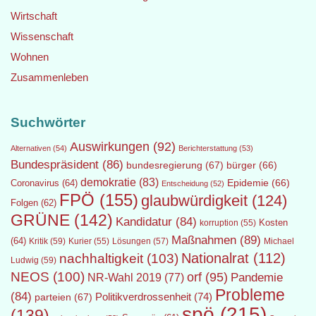
Wirtschaft
Wissenschaft
Wohnen
Zusammenleben
Suchwörter
Auswirkungen
(92)
Alternativen
(54)
Berichterstattung
(53)
Bundespräsident
(86)
bundesregierung
(67)
bürger
(66)
demokratie
(83)
Epidemie
(66)
Coronavirus
(64)
Entscheidung
(52)
FPÖ
(155)
glaubwürdigkeit
(124)
Folgen
(62)
GRÜNE
(142)
Kandidatur
(84)
Kosten
korruption
(55)
Maßnahmen
(89)
(64)
Kritik
(59)
Lösungen
(57)
Michael
Kurier
(55)
Nationalrat
(112)
nachhaltigkeit
(103)
Ludwig
(59)
NEOS
(100)
orf
(95)
Pandemie
NR-Wahl 2019
(77)
Probleme
(84)
Politikverdrossenheit
(74)
parteien
(67)
spö
(215)
(139)