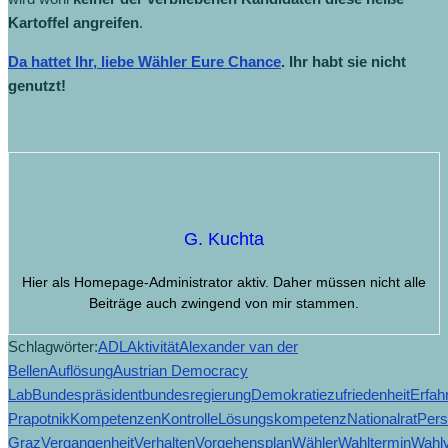
Kartoffel angreifen
.
Da hattet Ihr, liebe Wähler Eure Chance
. Ihr habt sie nicht
genutzt!
G. Kuchta
Hier als Homepage-Administrator aktiv. Daher müssen nicht alle
Beiträge auch zwingend von mir stammen.
Schlagwörter:
ADL
Aktivität
Alexander van der
Bellen
Auflösung
Austrian Democracy
Lab
Bundespräsident
bundesregierung
Demokratiezufriedenheit
Erfah
Prapotnik
Kompetenzen
Kontrolle
Lösungskompetenz
Nationalrat
Pers
Graz
Vergangenheit
Verhalten
Vorgehensplan
Wähler
Wahltermin
Wahl