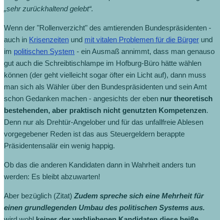
„sehr zurückhaltend gelebt“.
Wenn der "Rollenverzicht" des amtierenden Bundespräsidenten -
auch in
Krisenzeiten
und
mit vitalen Problemen für die Bürger
und
im
politischen System
- ein Ausmaß annimmt, dass man genauso
gut auch die Schreibtischlampe im Hofburg-Büro hätte wählen
können (der geht vielleicht sogar öfter ein Licht auf), dann muss
man sich als Wähler über den Bundespräsidenten und sein Amt
schon Gedanken machen - angesichts der eben
nur theoretisch
bestehenden, aber praktisch nicht genutzten Kompetenzen
.
Denn nur als Drehtür-Angelober und für das unfallfreie Ablesen
vorgegebener Reden ist das aus Steuergeldern berappte
Präsidentensalär ein wenig happig.
Ob das die anderen Kandidaten dann in Wahrheit anders tun
werden: Es bleibt abzuwarten!
Aber bezüglich (Zitat)
Zudem spreche sich eine Mehrheit für
einen grundlegenden Umbau des politischen Systems aus.
wird wohl
keiner der verbliebenen Kandidaten diese heiße