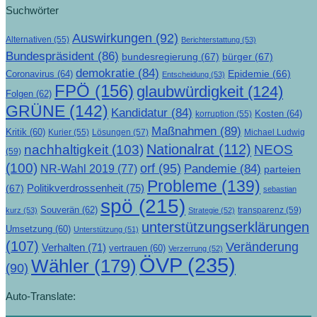
Suchwörter
Auswirkungen
(92)
Alternativen
(55)
Berichterstattung
(53)
Bundespräsident
(86)
bundesregierung
(67)
bürger
(67)
demokratie
(84)
Epidemie
(66)
Coronavirus
(64)
Entscheidung
(53)
FPÖ
(156)
glaubwürdigkeit
(124)
Folgen
(62)
GRÜNE
(142)
Kandidatur
(84)
Kosten
(64)
korruption
(55)
Maßnahmen
(89)
Kritik
(60)
Lösungen
(57)
Michael Ludwig
Kurier
(55)
Nationalrat
(112)
nachhaltigkeit
(103)
NEOS
(59)
(100)
orf
(95)
Pandemie
(84)
NR-Wahl 2019
(77)
parteien
Probleme
(139)
Politikverdrossenheit
(75)
(67)
sebastian
spö
(215)
Souverän
(62)
transparenz
(59)
kurz
(53)
Strategie
(52)
unterstützungserklärungen
Umsetzung
(60)
Unterstützung
(51)
(107)
Veränderung
Verhalten
(71)
vertrauen
(60)
Verzerrung
(52)
ÖVP
(235)
Wähler
(179)
(90)
Auto-Translate: