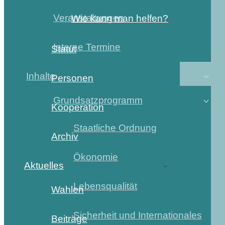
Veranstaltungen
Wie kann man helfen?
Interne Termine
Statut
Inhalte
Personen
Grundsatzprogramm
Kooperation
Staatliche Ordnung
Archiv
Ökonomie
Aktuelles
Lebensqualität
Wahlen
Sicherheit und Internationales
Beiträge