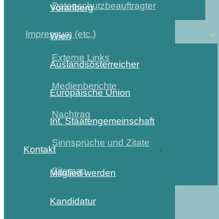
Datenschutzbeauftragter
Vorarlberg
Impressum (etc.)
Wien
Externe Links
Auslandsösterreicher
Medienberichte
Europäische Union
Nachtrag
Int. Staatengemeinschaft
Sinnsprüche und Zitate
Kontakt
Sitemap
Mitglied werden
Kandidatur