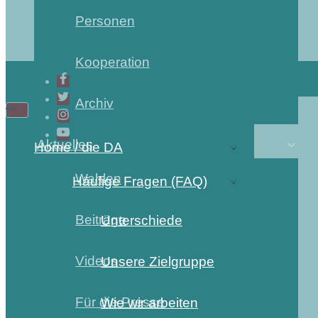
Personen
Kooperation
Archiv
Navigations-
Navigations-
Menü
Menü
Aktuelles
Home / die DA
Wahlen
Häufige Fragen (FAQ)
Beiträge
Unterschiede
Videos
Unsere Zielgruppe
Für die Presse
Wie wir arbeiten