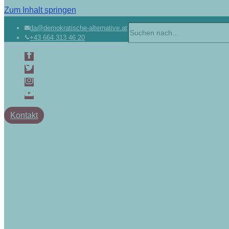
Zum Inhalt springen
Suchen
da@demokratische-alternative.at
+43 664 313 46 20
nach …
Kontakt