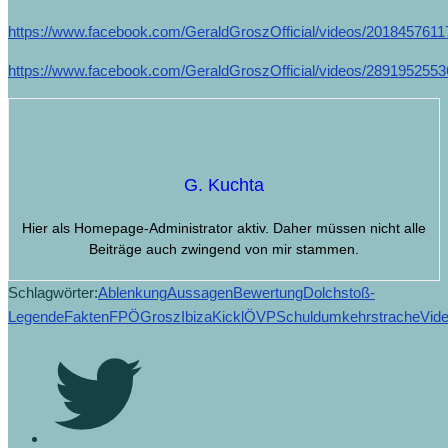
https://www.facebook.com/GeraldGroszOfficial/videos/2018457611
https://www.facebook.com/GeraldGroszOfficial/videos/2891952553
G. Kuchta
Hier als Homepage-Administrator aktiv. Daher müssen nicht alle
Beiträge auch zwingend von mir stammen.
Schlagwörter:
Ablenkung
Aussagen
Bewertung
Dolchstoß-
Legende
Fakten
FPÖ
Grosz
Ibiza
Kickl
ÖVP
Schuldumkehr
strache
Vid