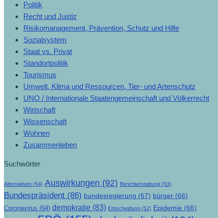
Politik
Recht und Justiz
Risikomanagement, Prävention, Schutz und Hilfe
Sozialsystem
Staat vs. Privat
Standortpolitik
Tourismus
Umwelt, Klima und Ressourcen, Tier- und Artenschutz
UNO / Internationale Staatengemeinschaft und Völkerrecht
Wirtschaft
Wissenschaft
Wohnen
Zusammenleben
Suchwörter
Auswirkungen
(92)
Alternativen
(54)
Berichterstattung
(53)
Bundespräsident
(86)
bundesregierung
(67)
bürger
(66)
demokratie
(83)
Epidemie
(66)
Coronavirus
(64)
Entscheidung
(52)