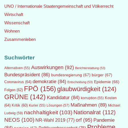
UNO / Internationale Staatengemeinschaft und Völkerrecht
Wirtschaft
Wissenschaft
Wohnen
Zusammenleben
Suchwörter
Auswirkungen
(92)
Alternativen
(55)
Berichterstattung
(53)
Bundespräsident
(86)
bundesregierung
(67)
bürger
(67)
demokratie
(84)
Epidemie
(66)
Coronavirus
(64)
Entscheidung
(53)
FPÖ
(156)
glaubwürdigkeit
(124)
Folgen
(62)
GRÜNE
(142)
Kandidatur
(84)
Kosten
korruption
(55)
Maßnahmen
(89)
(64)
Kritik
(60)
Lösungen
(57)
Michael
Kurier
(55)
Nationalrat
(112)
nachhaltigkeit
(103)
Ludwig
(59)
NEOS
(100)
orf
(95)
Pandemie
NR-Wahl 2019
(77)
Probleme
(84)
Politikverdrossenheit
(75)