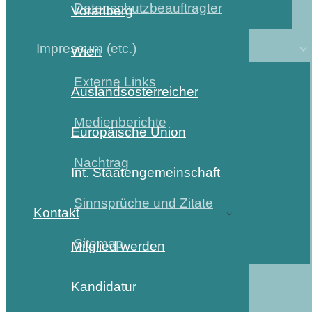
Datenschutzbeauftragter
Vorarlberg
Impressum (etc.)
Wien
Externe Links
Auslandsösterreicher
Medienberichte
Europäische Union
Nachtrag
Int. Staatengemeinschaft
Sinnsprüche und Zitate
Kontakt
Sitemap
Mitglied werden
Kandidatur