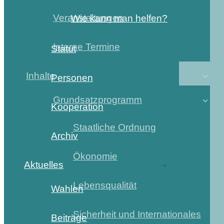
Veranstaltungen
Wie kann man helfen?
Interne Termine
Statut
Inhalte
Personen
Grundsatzprogramm
Kooperation
Staatliche Ordnung
Archiv
Ökonomie
Aktuelles
Lebensqualität
Wahlen
Sicherheit und Internationales
Beiträge