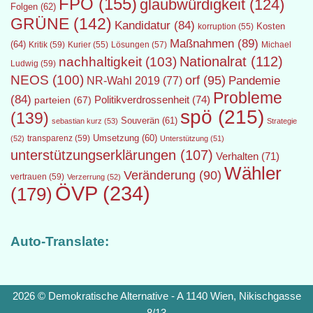
FPÖ
(155)
glaubwürdigkeit
(124)
Folgen
(62)
GRÜNE
(142)
Kandidatur
(84)
Kosten
korruption
(55)
Maßnahmen
(89)
(64)
Kritik
(59)
Lösungen
(57)
Michael
Kurier
(55)
Nationalrat
(112)
nachhaltigkeit
(103)
Ludwig
(59)
NEOS
(100)
orf
(95)
Pandemie
NR-Wahl 2019
(77)
Probleme
(84)
Politikverdrossenheit
(74)
parteien
(67)
spö
(215)
(139)
Souverän
(61)
sebastian kurz
(53)
Strategie
transparenz
(59)
Umsetzung
(60)
(52)
Unterstützung
(51)
unterstützungserklärungen
(107)
Verhalten
(71)
Wähler
Veränderung
(90)
vertrauen
(59)
Verzerrung
(52)
ÖVP
(234)
(179)
Auto-Translate:
2026 © Demokratische Alternative - A 1140 Wien, Nikischgasse
8/13