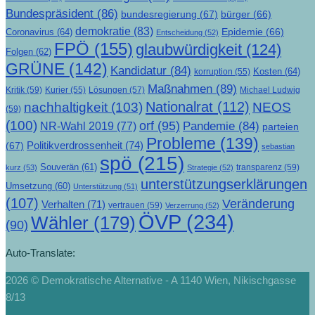
Bundespräsident
(86)
bundesregierung
(67)
bürger
(66)
demokratie
(83)
Epidemie
(66)
Coronavirus
(64)
Entscheidung
(52)
FPÖ
(155)
glaubwürdigkeit
(124)
Folgen
(62)
GRÜNE
(142)
Kandidatur
(84)
Kosten
(64)
korruption
(55)
Maßnahmen
(89)
Kritik
(59)
Lösungen
(57)
Michael Ludwig
Kurier
(55)
Nationalrat
(112)
nachhaltigkeit
(103)
NEOS
(59)
(100)
orf
(95)
Pandemie
(84)
NR-Wahl 2019
(77)
parteien
Probleme
(139)
Politikverdrossenheit
(74)
(67)
sebastian
spö
(215)
Souverän
(61)
transparenz
(59)
kurz
(53)
Strategie
(52)
unterstützungserklärungen
Umsetzung
(60)
Unterstützung
(51)
(107)
Veränderung
Verhalten
(71)
vertrauen
(59)
Verzerrung
(52)
ÖVP
(234)
Wähler
(179)
(90)
Auto-Translate:
2026 © Demokratische Alternative - A 1140 Wien, Nikischgasse
8/13