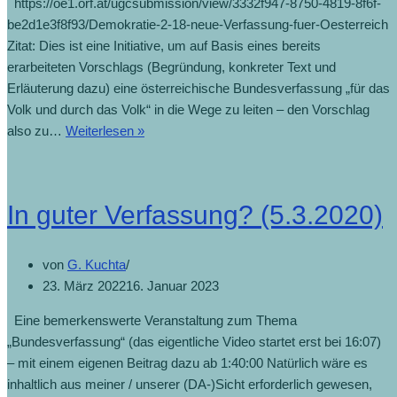
https://oe1.orf.at/ugcsubmission/view/3332f947-8750-4819-8f6f-
be2d1e3f8f93/Demokratie-2-18-neue-Verfassung-fuer-Oesterreich
Zitat: Dies ist eine Initiative, um auf Basis eines bereits
erarbeiteten Vorschlags (Begründung, konkreter Text und
Erläuterung dazu) eine österreichische Bundesverfassung „für das
Volk und durch das Volk“ in die Wege zu leiten – den Vorschlag
also zu…
Weiterlesen »
In guter Verfassung? (5.3.2020)
von
G. Kuchta
23. März 2022
16. Januar 2023
Eine bemerkenswerte Veranstaltung zum Thema
„Bundesverfassung“ (das eigentliche Video startet erst bei 16:07)
– mit einem eigenen Beitrag dazu ab 1:40:00 Natürlich wäre es
inhaltlich aus meiner / unserer (DA-)Sicht erforderlich gewesen,