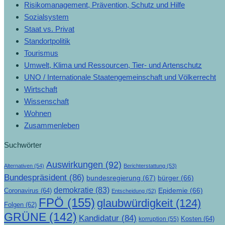
Risikomanagement, Prävention, Schutz und Hilfe
Sozialsystem
Staat vs. Privat
Standortpolitik
Tourismus
Umwelt, Klima und Ressourcen, Tier- und Artenschutz
UNO / Internationale Staatengemeinschaft und Völkerrecht
Wirtschaft
Wissenschaft
Wohnen
Zusammenleben
Suchwörter
Auswirkungen
(92)
Alternativen
(54)
Berichterstattung
(53)
Bundespräsident
(86)
bundesregierung
(67)
bürger
(66)
demokratie
(83)
Epidemie
(66)
Coronavirus
(64)
Entscheidung
(52)
FPÖ
(155)
glaubwürdigkeit
(124)
Folgen
(62)
GRÜNE
(142)
Kandidatur
(84)
Kosten
(64)
korruption
(55)