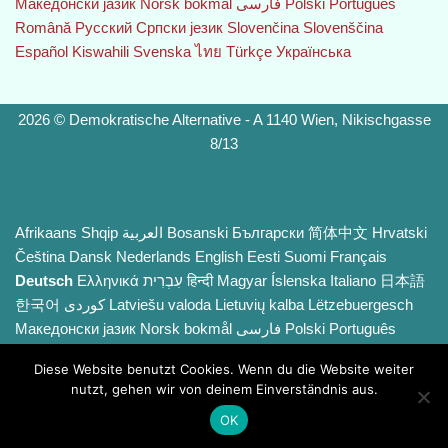
Македонски јазик
Norsk bokmål
فارسی
Polski
Português
Română
Русский
Српски језик
Slovenčina
Slovenščina
Español
Kiswahili
Svenska
ไทย
Türkçe
Українська
2026 © Demokratische Alternative - A 1140 Wien, Nikischgasse
8/13
Afrikaans
Shqip
العربية
Bosanski
Български
简体中文
Hrvatski
Čeština‎
Dansk
Nederlands
English
Eesti
Suomi
Français
Deutsch
Ελληνικά
עִבְרִית
हिन्दी
Magyar
Íslenska
Italiano
日本語
한국어
Latviešu valoda
Lietuvių kalba
Lëtzebuergesch
Македонски јазик
Norsk bokmål
فارسی
Polski
Português
Română
Русский
Српски језик
Slovenčina
Slovenščina
Diese Website benutzt Cookies. Wenn du die Website weiter
Español
Kiswahili
Svenska
ไทย
Türkçe
Українська
nutzt, gehen wir von deinem Einverständnis aus.
OK