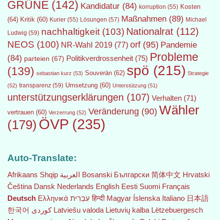
GRÜNE
(142)
Kandidatur
(84)
Kosten
korruption
(55)
Maßnahmen
(89)
(64)
Kritik
(60)
Lösungen
(57)
Michael
Kurier
(55)
Nationalrat
(112)
nachhaltigkeit
(103)
Ludwig
(59)
NEOS
(100)
orf
(95)
Pandemie
NR-Wahl 2019
(77)
Probleme
(84)
Politikverdrossenheit
(75)
parteien
(67)
spö
(215)
(139)
Souverän
(62)
sebastian kurz
(53)
Strategie
transparenz
(59)
Umsetzung
(60)
(52)
Unterstützung
(51)
unterstützungserklärungen
(107)
Verhalten
(71)
Wähler
Veränderung
(90)
vertrauen
(60)
Verzerrung
(52)
ÖVP
(235)
(179)
Auto-Translate:
Afrikaans
Shqip
العربية
Bosanski
Български
简体中文
Hrvatski
Čeština‎
Dansk
Nederlands
English
Eesti
Suomi
Français
Deutsch
Ελληνικά
עִבְרִית
हिन्दी
Magyar
Íslenska
Italiano
日本語
한국어
Latviešu valoda
Lietuvių kalba
Lëtzebuergesch