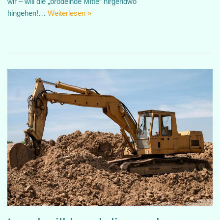
wir – will die „brodelnde Mitte“ nirgendwo
hingehen!…
Weiterlesen »