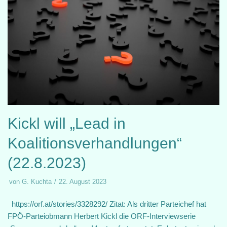
Kickl will „Lead in
Koalitionsverhandlungen“
(22.8.2023)
von
G. Kuchta
22. August 2023
https://orf.at/stories/3328292/ Zitat: Als dritter Parteichef hat
FPÖ-Parteiobmann Herbert Kickl die ORF-Interviewserie