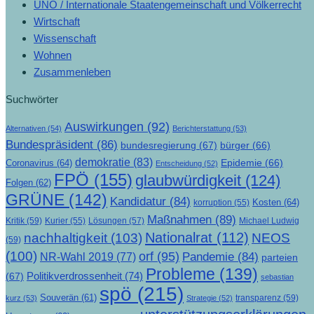
UNO / Internationale Staatengemeinschaft und Völkerrecht
Wirtschaft
Wissenschaft
Wohnen
Zusammenleben
Suchwörter
Auswirkungen
(92)
Alternativen
(54)
Berichterstattung
(53)
Bundespräsident
(86)
bundesregierung
(67)
bürger
(66)
demokratie
(83)
Epidemie
(66)
Coronavirus
(64)
Entscheidung
(52)
FPÖ
(155)
glaubwürdigkeit
(124)
Folgen
(62)
GRÜNE
(142)
Kandidatur
(84)
Kosten
(64)
korruption
(55)
Maßnahmen
(89)
Kritik
(59)
Lösungen
(57)
Michael Ludwig
Kurier
(55)
Nationalrat
(112)
nachhaltigkeit
(103)
NEOS
(59)
(100)
orf
(95)
Pandemie
(84)
NR-Wahl 2019
(77)
parteien
Probleme
(139)
Politikverdrossenheit
(74)
(67)
sebastian
spö
(215)
Souverän
(61)
transparenz
(59)
kurz
(53)
Strategie
(52)