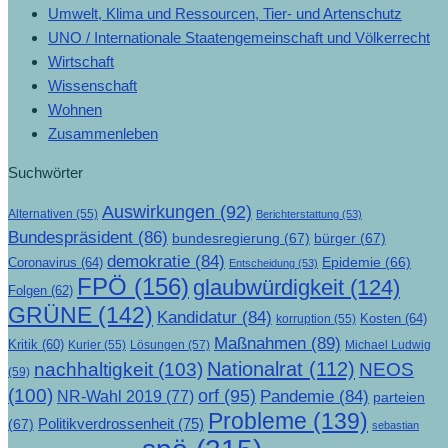
Umwelt, Klima und Ressourcen, Tier- und Artenschutz
UNO / Internationale Staatengemeinschaft und Völkerrecht
Wirtschaft
Wissenschaft
Wohnen
Zusammenleben
Suchwörter
Auswirkungen
(92)
Alternativen
(55)
Berichterstattung
(53)
Bundespräsident
(86)
bundesregierung
(67)
bürger
(67)
demokratie
(84)
Epidemie
(66)
Coronavirus
(64)
Entscheidung
(53)
FPÖ
(156)
glaubwürdigkeit
(124)
Folgen
(62)
GRÜNE
(142)
Kandidatur
(84)
Kosten
(64)
korruption
(55)
Maßnahmen
(89)
Kritik
(60)
Lösungen
(57)
Michael Ludwig
Kurier
(55)
Nationalrat
(112)
nachhaltigkeit
(103)
NEOS
(59)
(100)
orf
(95)
Pandemie
(84)
NR-Wahl 2019
(77)
parteien
Probleme
(139)
Politikverdrossenheit
(75)
(67)
sebastian