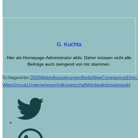
G. Kuchta
Hier als Homepage-Administrator aktiv. Daher müssen nicht alle
Beiträge auch zwingend von mir stammen.
Schlagwörter:
2020
Aktion
Auswirkungen
Bedürftige
Coronavirus
Einsc
Wien
Umsatz
Unternehmen
Volkswirtschaft
Werbeaktion
wienwahl