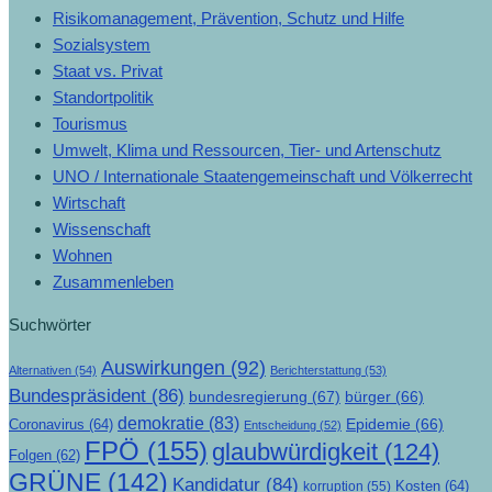
Risikomanagement, Prävention, Schutz und Hilfe
Sozialsystem
Staat vs. Privat
Standortpolitik
Tourismus
Umwelt, Klima und Ressourcen, Tier- und Artenschutz
UNO / Internationale Staatengemeinschaft und Völkerrecht
Wirtschaft
Wissenschaft
Wohnen
Zusammenleben
Suchwörter
Auswirkungen
(92)
Alternativen
(54)
Berichterstattung
(53)
Bundespräsident
(86)
bundesregierung
(67)
bürger
(66)
demokratie
(83)
Epidemie
(66)
Coronavirus
(64)
Entscheidung
(52)
FPÖ
(155)
glaubwürdigkeit
(124)
Folgen
(62)
GRÜNE
(142)
Kandidatur
(84)
Kosten
(64)
korruption
(55)