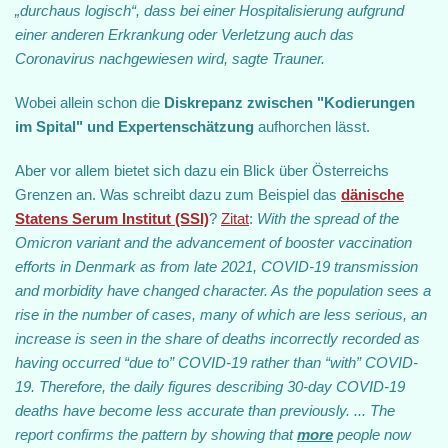
„durchaus logisch“, dass bei einer Hospitalisierung aufgrund
einer anderen Erkrankung oder Verletzung auch das
Coronavirus nachgewiesen wird, sagte Trauner.
Wobei allein schon die
Diskrepanz zwischen "Kodierungen
im Spital" und Expertenschätzung
aufhorchen lässt.
Aber vor allem bietet sich dazu ein Blick über Österreichs
Grenzen an. Was schreibt dazu zum Beispiel das
dänische
Statens Serum Institut (SSI)
?
Zitat
:
With the spread of the
Omicron variant and the advancement of booster vaccination
efforts in Denmark as from late 2021, COVID-19 transmission
and morbidity have changed character. As the population sees a
rise in the number of cases, many of which are less serious, an
increase is seen in the share of deaths incorrectly recorded as
having occurred “due to” COVID-19 rather than “with” COVID-
19. Therefore, the daily figures describing 30-day COVID-19
deaths have become less accurate than previously. ... The
report confirms the pattern by showing that
more
people now