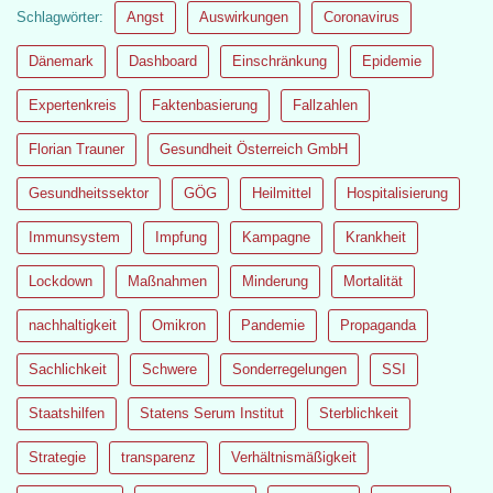
Schlagwörter:
Angst
Auswirkungen
Coronavirus
Dänemark
Dashboard
Einschränkung
Epidemie
Expertenkreis
Faktenbasierung
Fallzahlen
Florian Trauner
Gesundheit Österreich GmbH
Gesundheitssektor
GÖG
Heilmittel
Hospitalisierung
Immunsystem
Impfung
Kampagne
Krankheit
Lockdown
Maßnahmen
Minderung
Mortalität
nachhaltigkeit
Omikron
Pandemie
Propaganda
Sachlichkeit
Schwere
Sonderregelungen
SSI
Staatshilfen
Statens Serum Institut
Sterblichkeit
Strategie
transparenz
Verhältnismäßigkeit