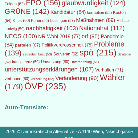
FPÖ
(156)
glaubwürdigkeit
(124)
Folgen
(62)
GRÜNE
(142)
Kandidatur
(84)
Kosten
korruption
(55)
Maßnahmen
(89)
(64)
Kritik
(60)
Lösungen
(57)
Michael
Kurier
(55)
Nationalrat
(112)
nachhaltigkeit
(103)
Ludwig
(59)
NEOS
(100)
orf
(95)
Pandemie
NR-Wahl 2019
(77)
Probleme
(84)
Politikverdrossenheit
(75)
parteien
(67)
spö
(215)
(139)
Souverän
(62)
sebastian kurz
(53)
Strategie
transparenz
(59)
Umsetzung
(60)
(52)
Unterstützung
(51)
unterstützungserklärungen
(107)
Verhalten
(71)
Wähler
Veränderung
(90)
vertrauen
(60)
Verzerrung
(52)
ÖVP
(235)
(179)
Auto-Translate:
2026 © Demokratische Alternative - A 1140 Wien, Nikischgasse