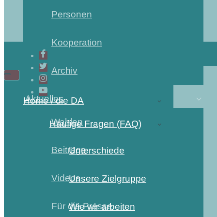
Personen
Kooperation
Archiv
Navigations-
Navigations-
Menü
Menü
Aktuelles
Home / die DA
Wahlen
Häufige Fragen (FAQ)
Beiträge
Unterschiede
Videos
Unsere Zielgruppe
Für die Presse
Wie wir arbeiten