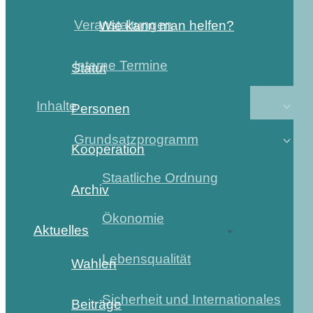
Veranstaltungen
Wie kann man helfen?
Interne Termine
Statut
Inhalte
Personen
Grundsatzprogramm
Kooperation
Staatliche Ordnung
Archiv
Ökonomie
Aktuelles
Lebensqualität
Wahlen
Sicherheit und Internationales
Beiträge