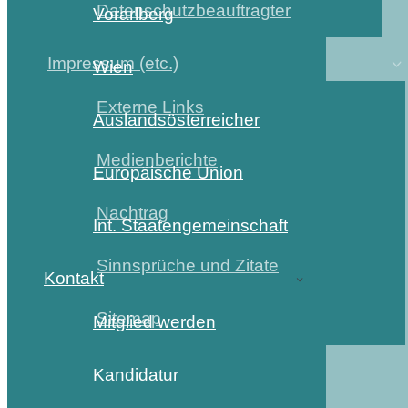
Datenschutzbeauftragter
Vorarlberg
Impressum (etc.)
Wien
Externe Links
Auslandsösterreicher
Medienberichte
Europäische Union
Nachtrag
Int. Staatengemeinschaft
Sinnsprüche und Zitate
Kontakt
Sitemap
Mitglied werden
Kandidatur