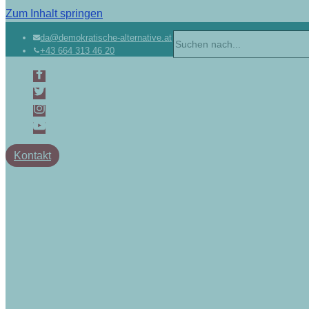
Zum Inhalt springen
Suchen
da@demokratische-alternative.at
+43 664 313 46 20
nach …
Kontakt