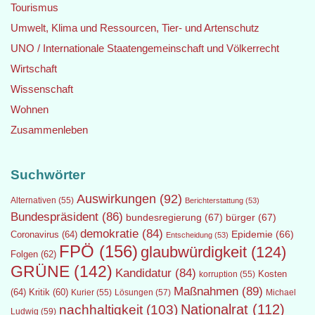
Tourismus
Umwelt, Klima und Ressourcen, Tier- und Artenschutz
UNO / Internationale Staatengemeinschaft und Völkerrecht
Wirtschaft
Wissenschaft
Wohnen
Zusammenleben
Suchwörter
Auswirkungen
(92)
Alternativen
(55)
Berichterstattung
(53)
Bundespräsident
(86)
bundesregierung
(67)
bürger
(67)
demokratie
(84)
Epidemie
(66)
Coronavirus
(64)
Entscheidung
(53)
FPÖ
(156)
glaubwürdigkeit
(124)
Folgen
(62)
GRÜNE
(142)
Kandidatur
(84)
Kosten
korruption
(55)
Maßnahmen
(89)
(64)
Kritik
(60)
Lösungen
(57)
Michael
Kurier
(55)
Nationalrat
(112)
nachhaltigkeit
(103)
Ludwig
(59)