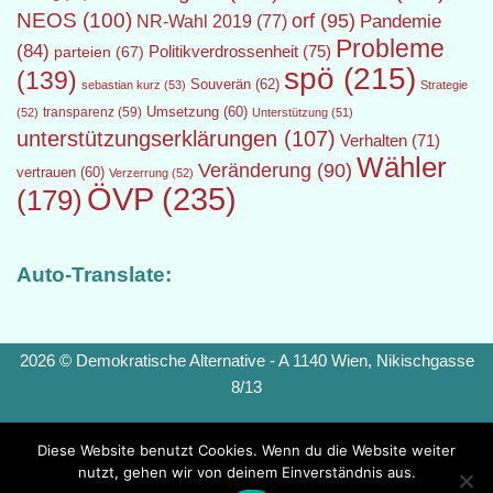
NEOS
(100)
orf
(95)
Pandemie
NR-Wahl 2019
(77)
Probleme
(84)
Politikverdrossenheit
(75)
parteien
(67)
spö
(215)
(139)
Souverän
(62)
sebastian kurz
(53)
Strategie
transparenz
(59)
Umsetzung
(60)
(52)
Unterstützung
(51)
unterstützungserklärungen
(107)
Verhalten
(71)
Wähler
Veränderung
(90)
vertrauen
(60)
Verzerrung
(52)
ÖVP
(235)
(179)
Auto-Translate:
2026 © Demokratische Alternative - A 1140 Wien, Nikischgasse
8/13
Diese Website benutzt Cookies. Wenn du die Website weiter
nutzt, gehen wir von deinem Einverständnis aus.