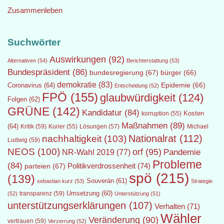
Zusammenleben
Suchwörter
Auswirkungen
(92)
Alternativen
(54)
Berichterstattung
(53)
Bundespräsident
(86)
bundesregierung
(67)
bürger
(66)
demokratie
(83)
Epidemie
(66)
Coronavirus
(64)
Entscheidung
(52)
FPÖ
(155)
glaubwürdigkeit
(124)
Folgen
(62)
GRÜNE
(142)
Kandidatur
(84)
Kosten
korruption
(55)
Maßnahmen
(89)
(64)
Kritik
(59)
Lösungen
(57)
Michael
Kurier
(55)
Nationalrat
(112)
nachhaltigkeit
(103)
Ludwig
(59)
NEOS
(100)
orf
(95)
Pandemie
NR-Wahl 2019
(77)
Probleme
(84)
Politikverdrossenheit
(74)
parteien
(67)
spö
(215)
(139)
Souverän
(61)
sebastian kurz
(53)
Strategie
transparenz
(59)
Umsetzung
(60)
(52)
Unterstützung
(51)
unterstützungserklärungen
(107)
Verhalten
(71)
Wähler
Veränderung
(90)
vertrauen
(59)
Verzerrung
(52)