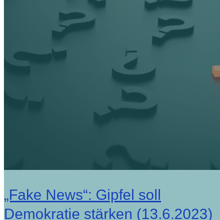
„Fake News“: Gipfel soll
Demokratie stärken (13.6.2023)