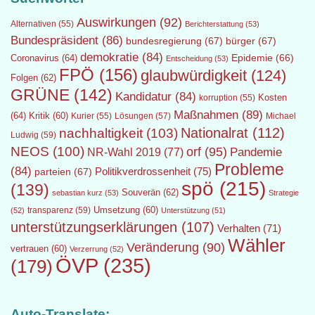
Auswirkungen
(92)
Alternativen
(55)
Berichterstattung
(53)
Bundespräsident
(86)
bundesregierung
(67)
bürger
(67)
demokratie
(84)
Epidemie
(66)
Coronavirus
(64)
Entscheidung
(53)
FPÖ
(156)
glaubwürdigkeit
(124)
Folgen
(62)
GRÜNE
(142)
Kandidatur
(84)
Kosten
korruption
(55)
Maßnahmen
(89)
(64)
Kritik
(60)
Lösungen
(57)
Michael
Kurier
(55)
Nationalrat
(112)
nachhaltigkeit
(103)
Ludwig
(59)
NEOS
(100)
orf
(95)
Pandemie
NR-Wahl 2019
(77)
Probleme
(84)
Politikverdrossenheit
(75)
parteien
(67)
spö
(215)
(139)
Souverän
(62)
sebastian kurz
(53)
Strategie
transparenz
(59)
Umsetzung
(60)
(52)
Unterstützung
(51)
unterstützungserklärungen
(107)
Verhalten
(71)
Wähler
Veränderung
(90)
vertrauen
(60)
Verzerrung
(52)
ÖVP
(235)
(179)
Auto-Translate: