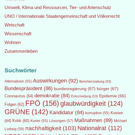
Umwelt, Klima und Ressourcen, Tier- und Artenschutz
UNO / Internationale Staatengemeinschaft und Völkerrecht
Wirtschaft
Wissenschaft
Wohnen
Zusammenleben
Suchwörter
Auswirkungen
(92)
Alternativen
(55)
Berichterstattung
(53)
Bundespräsident
(86)
bundesregierung
(67)
bürger
(67)
demokratie
(84)
Epidemie
(66)
Coronavirus
(64)
Entscheidung
(53)
FPÖ
(156)
glaubwürdigkeit
(124)
Folgen
(62)
GRÜNE
(142)
Kandidatur
(84)
Kosten
korruption
(55)
Maßnahmen
(89)
(64)
Kritik
(60)
Lösungen
(57)
Michael
Kurier
(55)
Nationalrat
(112)
nachhaltigkeit
(103)
Ludwig
(59)