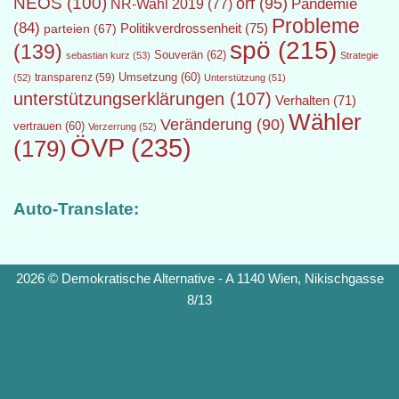
NEOS
(100)
orf
(95)
Pandemie
NR-Wahl 2019
(77)
Probleme
(84)
Politikverdrossenheit
(75)
parteien
(67)
spö
(215)
(139)
Souverän
(62)
sebastian kurz
(53)
Strategie
transparenz
(59)
Umsetzung
(60)
(52)
Unterstützung
(51)
unterstützungserklärungen
(107)
Verhalten
(71)
Wähler
Veränderung
(90)
vertrauen
(60)
Verzerrung
(52)
ÖVP
(235)
(179)
Auto-Translate:
2026 © Demokratische Alternative - A 1140 Wien, Nikischgasse
8/13