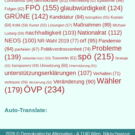
Epidemie
(66)
Coronavirus
(64)
Entscheidung
(52)
FPÖ
(155)
glaubwürdigkeit
(124)
Folgen
(62)
GRÜNE
(142)
Kandidatur
(84)
Kosten
korruption
(55)
Maßnahmen
(89)
(64)
Kritik
(59)
Lösungen
(57)
Michael
Kurier
(55)
Nationalrat
(112)
nachhaltigkeit
(103)
Ludwig
(59)
NEOS
(100)
orf
(95)
Pandemie
NR-Wahl 2019
(77)
Probleme
(84)
Politikverdrossenheit
(74)
parteien
(67)
spö
(215)
(139)
Souverän
(61)
sebastian kurz
(53)
Strategie
transparenz
(59)
Umsetzung
(60)
(52)
Unterstützung
(51)
unterstützungserklärungen
(107)
Verhalten
(71)
Wähler
Veränderung
(90)
vertrauen
(59)
Verzerrung
(52)
ÖVP
(234)
(179)
Auto-Translate:
2026 © Demokratische Alternative - A 1140 Wien, Nikischgasse