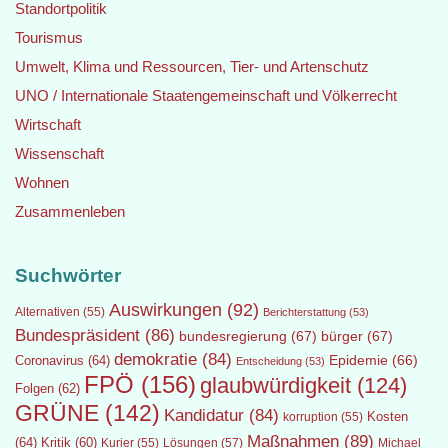
Standortpolitik
Tourismus
Umwelt, Klima und Ressourcen, Tier- und Artenschutz
UNO / Internationale Staatengemeinschaft und Völkerrecht
Wirtschaft
Wissenschaft
Wohnen
Zusammenleben
Suchwörter
Auswirkungen
(92)
Alternativen
(55)
Berichterstattung
(53)
Bundespräsident
(86)
bundesregierung
(67)
bürger
(67)
demokratie
(84)
Epidemie
(66)
Coronavirus
(64)
Entscheidung
(53)
FPÖ
(156)
glaubwürdigkeit
(124)
Folgen
(62)
GRÜNE
(142)
Kandidatur
(84)
Kosten
korruption
(55)
Maßnahmen
(89)
(64)
Kritik
(60)
Lösungen
(57)
Michael
Kurier
(55)