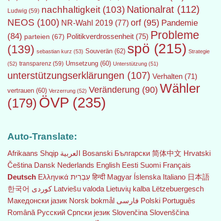
Nationalrat
(112)
nachhaltigkeit
(103)
Ludwig
(59)
NEOS
(100)
orf
(95)
Pandemie
NR-Wahl 2019
(77)
Probleme
(84)
Politikverdrossenheit
(75)
parteien
(67)
spö
(215)
(139)
Souverän
(62)
sebastian kurz
(53)
Strategie
transparenz
(59)
Umsetzung
(60)
(52)
Unterstützung
(51)
unterstützungserklärungen
(107)
Verhalten
(71)
Wähler
Veränderung
(90)
vertrauen
(60)
Verzerrung
(52)
ÖVP
(235)
(179)
Auto-Translate:
Afrikaans
Shqip
العربية
Bosanski
Български
简体中文
Hrvatski
Čeština‎
Dansk
Nederlands
English
Eesti
Suomi
Français
Deutsch
Ελληνικά
עִבְרִית
हिन्दी
Magyar
Íslenska
Italiano
日本語
한국어
Latviešu valoda
Lietuvių kalba
Lëtzebuergesch
Македонски јазик
Norsk bokmål
فارسی
Polski
Português
Română
Русский
Српски језик
Slovenčina
Slovenščina