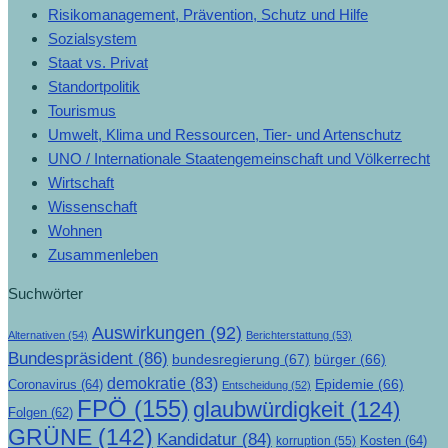
Risikomanagement, Prävention, Schutz und Hilfe
Sozialsystem
Staat vs. Privat
Standortpolitik
Tourismus
Umwelt, Klima und Ressourcen, Tier- und Artenschutz
UNO / Internationale Staatengemeinschaft und Völkerrecht
Wirtschaft
Wissenschaft
Wohnen
Zusammenleben
Suchwörter
Auswirkungen
(92)
Alternativen
(54)
Berichterstattung
(53)
Bundespräsident
(86)
bundesregierung
(67)
bürger
(66)
demokratie
(83)
Epidemie
(66)
Coronavirus
(64)
Entscheidung
(52)
FPÖ
(155)
glaubwürdigkeit
(124)
Folgen
(62)
GRÜNE
(142)
Kandidatur
(84)
Kosten
(64)
korruption
(55)