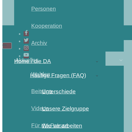
Personen
Kooperation
Archiv
Aktuelles
Home / die DA
Wahlen
Häufige Fragen (FAQ)
Beiträge
Unterschiede
Videos
Unsere Zielgruppe
Für die Presse
Wie wir arbeiten