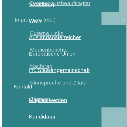
Datenschutzbeauftragter
Vorarlberg
Impressum (etc.)
Wien
Externe Links
Auslandsösterreicher
Medienberichte
Europäische Union
Nachtrag
Int. Staatengemeinschaft
Sinnsprüche und Zitate
Kontakt
Sitemap
Mitglied werden
Kandidatur