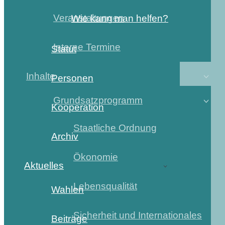
Veranstaltungen
Wie kann man helfen?
Interne Termine
Statut
Inhalte
Personen
Grundsatzprogramm
Kooperation
Staatliche Ordnung
Archiv
Ökonomie
Aktuelles
Lebensqualität
Wahlen
Sicherheit und Internationales
Beiträge