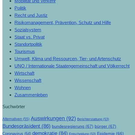
Mobilität und Verkehr
Politik
Recht und Justiz
Risikomanagement, Prävention, Schutz und Hilfe
Sozialsystem
Staat vs. Privat
Standortpolitik
Tourismus
Umwelt, Klima und Ressourcen, Tier- und Artenschutz
UNO / Internationale Staatengemeinschaft und Völkerrecht
Wirtschaft
Wissenschaft
Wohnen
Zusammenleben
Suchwörter
Auswirkungen
(92)
Alternativen
(55)
Berichterstattung
(53)
Bundespräsident
(86)
bundesregierung
(67)
bürger
(67)
demokratie
(84)
Epidemie
(66)
Coronavirus
(64)
Entscheidung
(53)