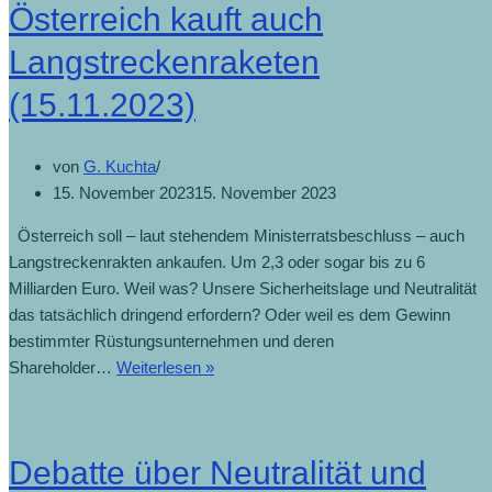
Österreich kauft auch
und
Energiebudgets
Langstreckenraketen
(16.11.2023)
(15.11.2023)
von
G. Kuchta
15. November 2023
15. November 2023
Österreich soll – laut stehendem Ministerratsbeschluss – auch
Langstreckenrakten ankaufen. Um 2,3 oder sogar bis zu 6
Milliarden Euro. Weil was? Unsere Sicherheitslage und Neutralität
das tatsächlich dringend erfordern? Oder weil es dem Gewinn
bestimmter Rüstungsunternehmen und deren
Österreich
Shareholder…
Weiterlesen »
kauft
auch
Langstreckenraketen
Debatte über Neutralität und
(15.11.2023)