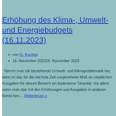
von
Soldat:innen
zur
Erhöhung des Klima-, Umwelt-
Sicherung
der
und Energiebudgets
freien
(16.11.2023)
Schifffahrt
im
Roten
von
G. Kuchta
Meer
16. November 2023
16. November 2023
(6.3.2024)
Nimmt man die bestehende Umwelt- und Klimaproblematik her,
dann ist das für die nächste Zeit vorgesehene Maß an staatlichen
Ausgaben für diesen Bereich ein bodenloser Skandal. Vor allem
wenn man das mit den Erhöhungen und Ausgaben in anderen
Erhöhung
Bereichen…
Weiterlesen »
des
Klima-,
Umwelt-