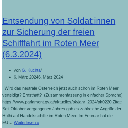
wieder
Gegengeschäfte
Entsendung von Soldat:innen
(14.4.2025)
zur Sicherung der freien
Schifffahrt im Roten Meer
(6.3.2024)
von
G. Kuchta
6. März 2024
6. März 2024
Wird das neutrale Österreich jetzt auch schon im Roten Meer
verteidigt? Ernsthaft? (Zusammenfassung in einfacher Sprache)
https://www.parlament.gv.at/aktuelles/pk/jahr_2024/pk0220 Zitat:
Seit Oktober vergangenen Jahres gab es zahlreiche Angriffe der
Huthi auf Handelsschiffe im Roten Meer. Im Februar hat die
Entsendung
EU…
Weiterlesen »