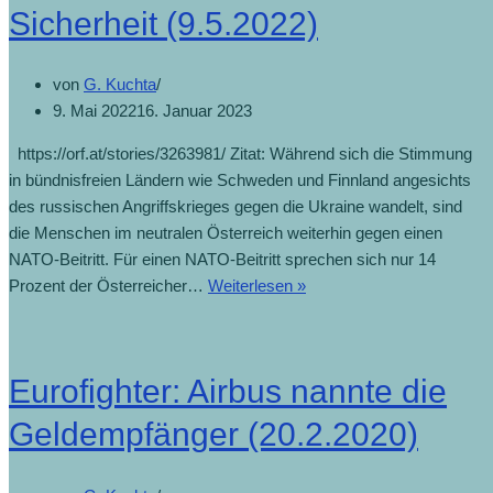
Sicherheit (9.5.2022)
von
G. Kuchta
9. Mai 2022
16. Januar 2023
https://orf.at/stories/3263981/ Zitat: Während sich die Stimmung
in bündnisfreien Ländern wie Schweden und Finnland angesichts
des russischen Angriffskrieges gegen die Ukraine wandelt, sind
die Menschen im neutralen Österreich weiterhin gegen einen
NATO-Beitritt. Für einen NATO-Beitritt sprechen sich nur 14
Debatte
Prozent der Österreicher…
Weiterlesen »
über
Neutralität
und
Eurofighter: Airbus nannte die
Sicherheit
(9.5.2022)
Geldempfänger (20.2.2020)