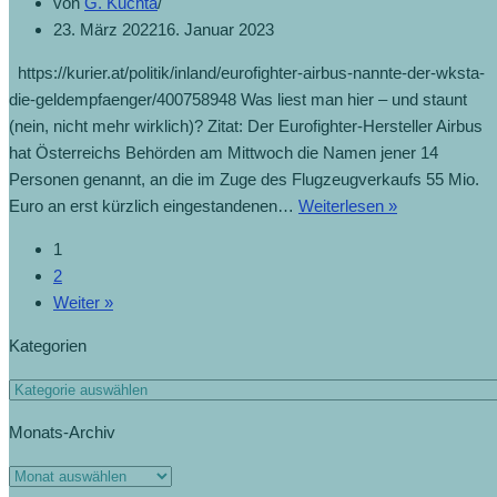
von
G. Kuchta
23. März 2022
16. Januar 2023
https://kurier.at/politik/inland/eurofighter-airbus-nannte-der-wksta-
die-geldempfaenger/400758948 Was liest man hier – und staunt
(nein, nicht mehr wirklich)? Zitat: Der Eurofighter-Hersteller Airbus
hat Österreichs Behörden am Mittwoch die Namen jener 14
Personen genannt, an die im Zuge des Flugzeugverkaufs 55 Mio.
Eurofighter:
Euro an erst kürzlich eingestandenen…
Weiterlesen »
Airbus
1
nannte
2
die
Weiter »
Geldempfäng
(20.2.2020)
Kategorien
Kategorien
Monats-Archiv
Monats-