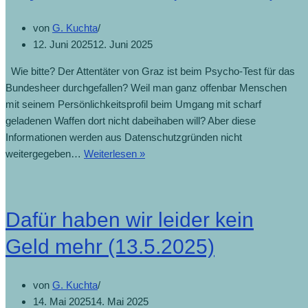
von
G. Kuchta
12. Juni 2025
12. Juni 2025
Wie bitte? Der Attentäter von Graz ist beim Psycho-Test für das
Bundesheer durchgefallen? Weil man ganz offenbar Menschen
mit seinem Persönlichkeitsprofil beim Umgang mit scharf
geladenen Waffen dort nicht dabeihaben will? Aber diese
Informationen werden aus Datenschutzgründen nicht
Amokläufer
weitergegeben…
Weiterlesen »
fiel
beim
Heeres-
Dafür haben wir leider kein
Psychotest
durch
Geld mehr (13.5.2025)
(12.6.2025)
von
G. Kuchta
14. Mai 2025
14. Mai 2025