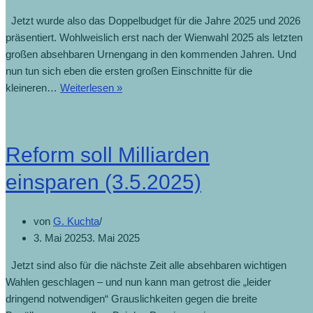
Jetzt wurde also das Doppelbudget für die Jahre 2025 und 2026
präsentiert. Wohlweislich erst nach der Wienwahl 2025 als letzten
großen absehbaren Urnengang in den kommenden Jahren. Und
nun tun sich eben die ersten großen Einschnitte für die
Dafür
kleineren…
Weiterlesen »
haben
wir
leider
Reform soll Milliarden
kein
Geld
einsparen (3.5.2025)
mehr
(13.5.2025)
von
G. Kuchta
3. Mai 2025
3. Mai 2025
Jetzt sind also für die nächste Zeit alle absehbaren wichtigen
Wahlen geschlagen – und nun kann man getrost die „leider
dringend notwendigen“ Grauslichkeiten gegen die breite