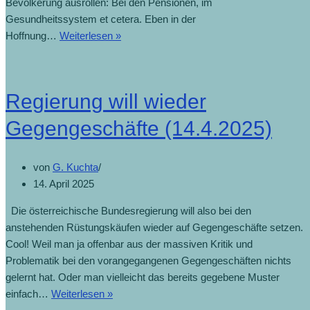
Bevölkerung ausrollen: Bei den Pensionen, im
Gesundheitssystem et cetera. Eben in der
Reform
Hoffnung…
Weiterlesen »
soll
Milliarden
einsparen
Regierung will wieder
(3.5.2025)
Gegengeschäfte (14.4.2025)
von
G. Kuchta
14. April 2025
Die österreichische Bundesregierung will also bei den
anstehenden Rüstungskäufen wieder auf Gegengeschäfte setzen.
Cool! Weil man ja offenbar aus der massiven Kritik und
Problematik bei den vorangegangenen Gegengeschäften nichts
gelernt hat. Oder man vielleicht das bereits gegebene Muster
Regierung
einfach…
Weiterlesen »
will