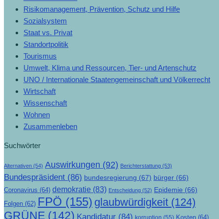
Risikomanagement, Prävention, Schutz und Hilfe
Sozialsystem
Staat vs. Privat
Standortpolitik
Tourismus
Umwelt, Klima und Ressourcen, Tier- und Artenschutz
UNO / Internationale Staatengemeinschaft und Völkerrecht
Wirtschaft
Wissenschaft
Wohnen
Zusammenleben
Suchwörter
Auswirkungen
(92)
Alternativen
(54)
Berichterstattung
(53)
Bundespräsident
(86)
bundesregierung
(67)
bürger
(66)
demokratie
(83)
Epidemie
(66)
Coronavirus
(64)
Entscheidung
(52)
FPÖ
(155)
glaubwürdigkeit
(124)
Folgen
(62)
GRÜNE
(142)
Kandidatur
(84)
Kosten
(64)
korruption
(55)