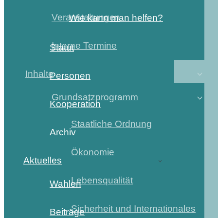
Veranstaltungen
Wie kann man helfen?
Interne Termine
Statut
Inhalte
Personen
Grundsatzprogramm
Kooperation
Staatliche Ordnung
Archiv
Ökonomie
Aktuelles
Lebensqualität
Wahlen
Sicherheit und Internationales
Beiträge