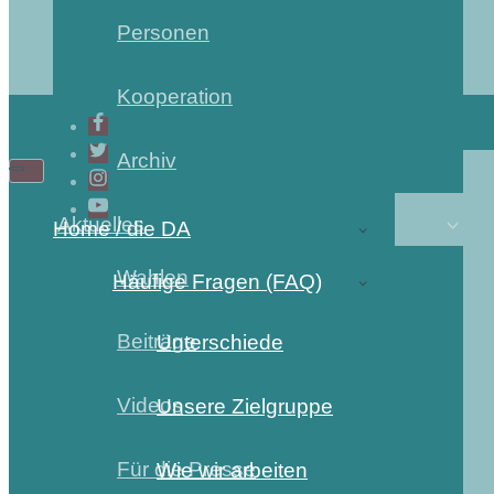
Personen
Kooperation
Archiv
Aktuelles
Home / die DA
Wahlen
Häufige Fragen (FAQ)
Beiträge
Unterschiede
Videos
Unsere Zielgruppe
Für die Presse
Wie wir arbeiten