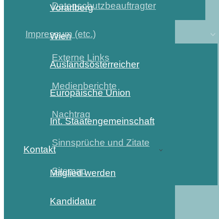
Datenschutzbeauftragter
Vorarlberg
Impressum (etc.)
Wien
Externe Links
Auslandsösterreicher
Medienberichte
Europäische Union
Nachtrag
Int. Staatengemeinschaft
Sinnsprüche und Zitate
Kontakt
Sitemap
Mitglied werden
Kandidatur