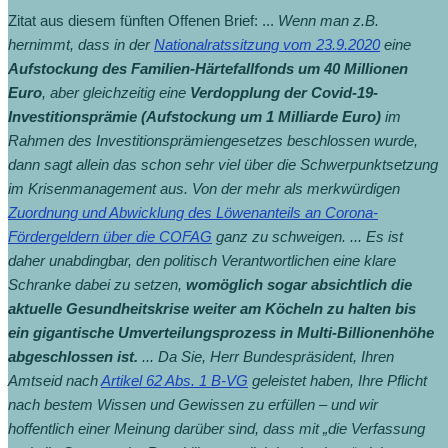
Zitat aus diesem fünften Offenen Brief: ...
Wenn man z.B.
hernimmt, dass in der
Nationalratssitzung vom 23.9.2020
eine
Aufstockung des Familien-Härtefallfonds um 40 Millionen
Euro
, aber gleichzeitig eine
Verdopplung der Covid-19-
Investitionsprämie (Aufstockung um 1 Milliarde Euro)
im
Rahmen des Investitionsprämiengesetzes beschlossen wurde,
dann sagt allein das schon sehr viel über die Schwerpunktsetzung
im Krisenmanagement aus. Von der mehr als merkwürdigen
Zuordnung und Abwicklung des Löwenanteils an Corona-
Fördergeldern über die COFAG
ganz zu schweigen. ... Es ist
daher unabdingbar, den politisch Verantwortlichen eine klare
Schranke dabei zu setzen,
womöglich sogar absichtlich die
aktuelle Gesundheitskrise weiter am Köcheln zu halten bis
ein gigantische Umverteilungsprozess in Multi-Billionenhöhe
abgeschlossen ist.
...
Da Sie, Herr Bundespräsident, Ihren
Amtseid nach
Artikel 62 Abs. 1 B-VG
geleistet haben, Ihre Pflicht
nach bestem Wissen und Gewissen zu erfüllen – und wir
hoffentlich einer Meinung darüber sind, dass mit „die Verfassung