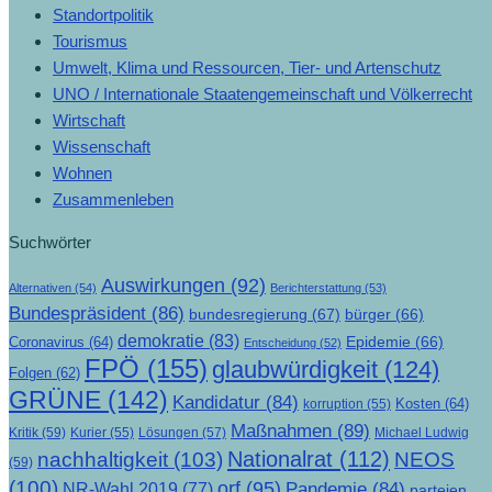
Standortpolitik
Tourismus
Umwelt, Klima und Ressourcen, Tier- und Artenschutz
UNO / Internationale Staatengemeinschaft und Völkerrecht
Wirtschaft
Wissenschaft
Wohnen
Zusammenleben
Suchwörter
Auswirkungen
(92)
Alternativen
(54)
Berichterstattung
(53)
Bundespräsident
(86)
bundesregierung
(67)
bürger
(66)
demokratie
(83)
Epidemie
(66)
Coronavirus
(64)
Entscheidung
(52)
FPÖ
(155)
glaubwürdigkeit
(124)
Folgen
(62)
GRÜNE
(142)
Kandidatur
(84)
Kosten
(64)
korruption
(55)
Maßnahmen
(89)
Kritik
(59)
Lösungen
(57)
Michael Ludwig
Kurier
(55)
Nationalrat
(112)
nachhaltigkeit
(103)
NEOS
(59)
(100)
orf
(95)
Pandemie
(84)
NR-Wahl 2019
(77)
parteien