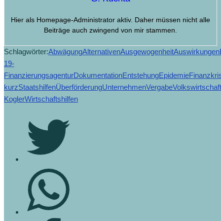
Hier als Homepage-Administrator aktiv. Daher müssen nicht alle
Beiträge auch zwingend von mir stammen.
Schlagwörter:
Abwägung
Alternativen
Ausgewogenheit
Auswirkungen
19-
Finanzierungsagentur
Dokumentation
Entstehung
Epidemie
Finanzkri
kurz
Staatshilfen
Überförderung
Unternehmen
Vergabe
Volkswirtschaf
Kogler
Wirtschaftshilfen