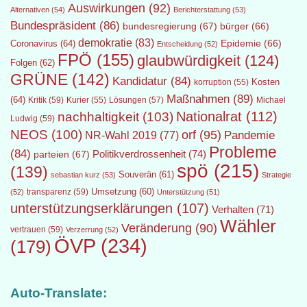
Auswirkungen
(92)
Alternativen
(54)
Berichterstattung
(53)
Bundespräsident
(86)
bundesregierung
(67)
bürger
(66)
demokratie
(83)
Epidemie
(66)
Coronavirus
(64)
Entscheidung
(52)
FPÖ
(155)
glaubwürdigkeit
(124)
Folgen
(62)
GRÜNE
(142)
Kandidatur
(84)
Kosten
korruption
(55)
Maßnahmen
(89)
(64)
Kritik
(59)
Lösungen
(57)
Michael
Kurier
(55)
Nationalrat
(112)
nachhaltigkeit
(103)
Ludwig
(59)
NEOS
(100)
orf
(95)
Pandemie
NR-Wahl 2019
(77)
Probleme
(84)
Politikverdrossenheit
(74)
parteien
(67)
spö
(215)
(139)
Souverän
(61)
sebastian kurz
(53)
Strategie
transparenz
(59)
Umsetzung
(60)
(52)
Unterstützung
(51)
unterstützungserklärungen
(107)
Verhalten
(71)
Wähler
Veränderung
(90)
vertrauen
(59)
Verzerrung
(52)
ÖVP
(234)
(179)
Auto-Translate: