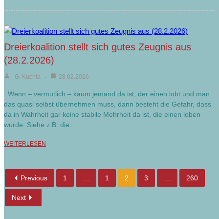
Dreierkoalition stellt sich gutes Zeugnis aus
(28.2.2026)
G. Kuchta
28.02.2026
Wenn – vermutlich – kaum jemand da ist, der einen lobt und man
das quasi selbst übernehmen muss, dann besteht die Gefahr, dass
da in Wahrheit gar keine stabile Mehrheit da ist, die einen loben
würde. Siehe z.B. die…
WEITERLESEN
Previous
1
…
1
2
3
…
260
Next