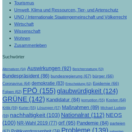
Tourismus
Umwelt, Klima und Ressourcen, Tier- und Artenschutz
UNO / Internationale Staatengemeinschaft und Völkerrecht
Wirtschaft
Wissenschaft
Wohnen
Zusammenleben
Suchwörter
Auswirkungen
(92)
Alternativen
(54)
Berichterstattung
(53)
Bundespräsident
(86)
bundesregierung
(67)
bürger
(66)
demokratie
(83)
Epidemie
(66)
Coronavirus
(64)
Entscheidung
(52)
FPÖ
(155)
glaubwürdigkeit
(124)
Folgen
(62)
GRÜNE
(142)
Kandidatur
(84)
Kosten
(64)
korruption
(55)
Maßnahmen
(89)
Kritik
(59)
Lösungen
(57)
Michael Ludwig
Kurier
(55)
Nationalrat
(112)
nachhaltigkeit
(103)
NEOS
(59)
(100)
orf
(95)
Pandemie
(84)
NR-Wahl 2019
(77)
parteien
Probleme
(139)
Politikverdrossenheit
(74)
(67)
sebastian