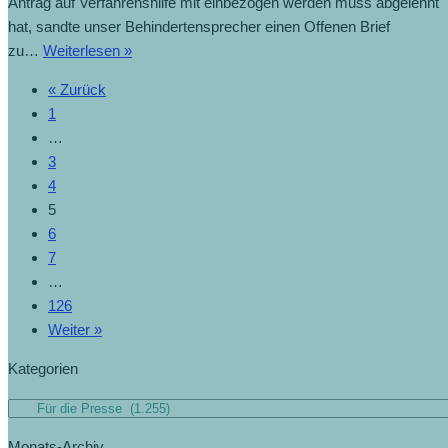
Antrag auf Verfahrenshilfe mit einbezogen werden muss abgelehnt
hat, sandte unser Behindertensprecher einen Offenen Brief
zu…
Weiterlesen »
« Zurück
1
…
3
4
5
6
7
…
126
Weiter »
Kategorien
Monats-Archiv