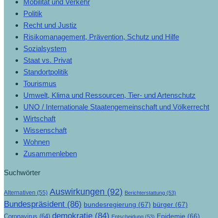
Mobilität und Verkehr
Politik
Recht und Justiz
Risikomanagement, Prävention, Schutz und Hilfe
Sozialsystem
Staat vs. Privat
Standortpolitik
Tourismus
Umwelt, Klima und Ressourcen, Tier- und Artenschutz
UNO / Internationale Staatengemeinschaft und Völkerrecht
Wirtschaft
Wissenschaft
Wohnen
Zusammenleben
Suchwörter
Auswirkungen
(92)
Alternativen
(55)
Berichterstattung
(53)
Bundespräsident
(86)
bundesregierung
(67)
bürger
(67)
demokratie
(84)
Epidemie
(66)
Coronavirus
(64)
Entscheidung
(53)