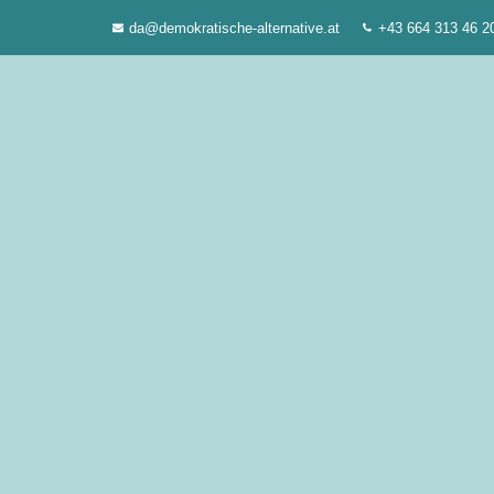
Zum
da@demokratische-alternative.at
+43 664 313 46 2
Inhalt
springen