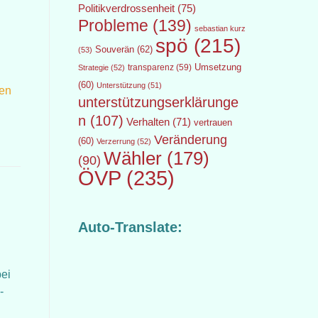
Politikverdrossenheit
(75)
Probleme
(139)
sebastian kurz
spö
(215)
Souverän
(62)
(53)
transparenz
(59)
Umsetzung
Strategie
(52)
(60)
Unterstützung
(51)
sen
unterstützungserklärunge
n
(107)
Verhalten
(71)
vertrauen
Veränderung
(60)
Verzerrung
(52)
Wähler
(179)
(90)
ÖVP
(235)
Auto-Translate:
bei
-