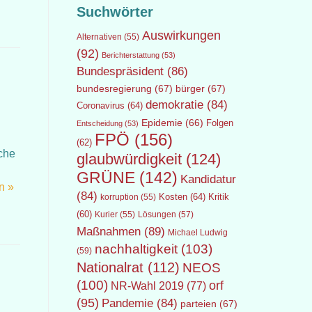
Suchwörter
Auswirkungen
Alternativen
(55)
(92)
Berichterstattung
(53)
Bundespräsident
(86)
bundesregierung
(67)
bürger
(67)
demokratie
(84)
Coronavirus
(64)
Epidemie
(66)
Folgen
Entscheidung
(53)
FPÖ
(156)
(62)
iche
glaubwürdigkeit
(124)
GRÜNE
(142)
Kandidatur
n »
(84)
Kosten
(64)
Kritik
korruption
(55)
(60)
Lösungen
(57)
Kurier
(55)
Maßnahmen
(89)
Michael Ludwig
nachhaltigkeit
(103)
(59)
Nationalrat
(112)
NEOS
(100)
orf
NR-Wahl 2019
(77)
(95)
Pandemie
(84)
parteien
(67)