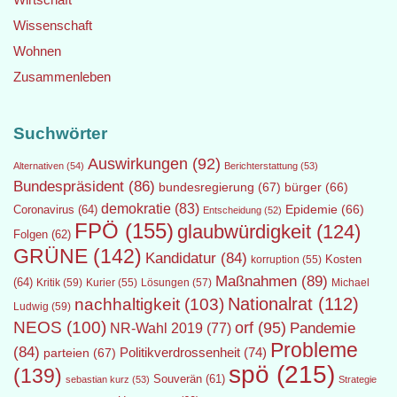
Wissenschaft
Wohnen
Zusammenleben
Suchwörter
Auswirkungen
(92)
Alternativen
(54)
Berichterstattung
(53)
Bundespräsident
(86)
bundesregierung
(67)
bürger
(66)
demokratie
(83)
Epidemie
(66)
Coronavirus
(64)
Entscheidung
(52)
FPÖ
(155)
glaubwürdigkeit
(124)
Folgen
(62)
GRÜNE
(142)
Kandidatur
(84)
Kosten
korruption
(55)
Maßnahmen
(89)
(64)
Kritik
(59)
Lösungen
(57)
Michael
Kurier
(55)
Nationalrat
(112)
nachhaltigkeit
(103)
Ludwig
(59)
NEOS
(100)
orf
(95)
Pandemie
NR-Wahl 2019
(77)
Probleme
(84)
Politikverdrossenheit
(74)
parteien
(67)
spö
(215)
(139)
Souverän
(61)
sebastian kurz
(53)
Strategie