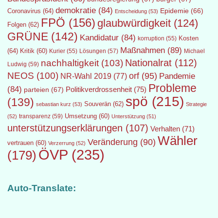
demokratie
(84)
Epidemie
(66)
Coronavirus
(64)
Entscheidung
(53)
FPÖ
(156)
glaubwürdigkeit
(124)
Folgen
(62)
GRÜNE
(142)
Kandidatur
(84)
Kosten
korruption
(55)
Maßnahmen
(89)
(64)
Kritik
(60)
Lösungen
(57)
Michael
Kurier
(55)
Nationalrat
(112)
nachhaltigkeit
(103)
Ludwig
(59)
NEOS
(100)
orf
(95)
Pandemie
NR-Wahl 2019
(77)
Probleme
(84)
Politikverdrossenheit
(75)
parteien
(67)
spö
(215)
(139)
Souverän
(62)
sebastian kurz
(53)
Strategie
transparenz
(59)
Umsetzung
(60)
(52)
Unterstützung
(51)
unterstützungserklärungen
(107)
Verhalten
(71)
Wähler
Veränderung
(90)
vertrauen
(60)
Verzerrung
(52)
ÖVP
(235)
(179)
Auto-Translate: