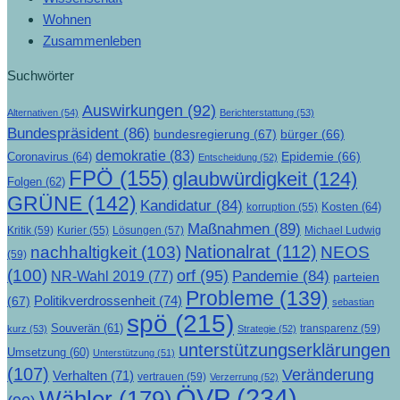
Wohnen
Zusammenleben
Suchwörter
Auswirkungen
(92)
Alternativen
(54)
Berichterstattung
(53)
Bundespräsident
(86)
bundesregierung
(67)
bürger
(66)
demokratie
(83)
Epidemie
(66)
Coronavirus
(64)
Entscheidung
(52)
FPÖ
(155)
glaubwürdigkeit
(124)
Folgen
(62)
GRÜNE
(142)
Kandidatur
(84)
Kosten
(64)
korruption
(55)
Maßnahmen
(89)
Kritik
(59)
Lösungen
(57)
Michael Ludwig
Kurier
(55)
Nationalrat
(112)
nachhaltigkeit
(103)
NEOS
(59)
(100)
orf
(95)
Pandemie
(84)
NR-Wahl 2019
(77)
parteien
Probleme
(139)
Politikverdrossenheit
(74)
(67)
sebastian
spö
(215)
Souverän
(61)
transparenz
(59)
kurz
(53)
Strategie
(52)
unterstützungserklärungen
Umsetzung
(60)
Unterstützung
(51)
(107)
Veränderung
Verhalten
(71)
vertrauen
(59)
Verzerrung
(52)
ÖVP
(234)
Wähler
(179)