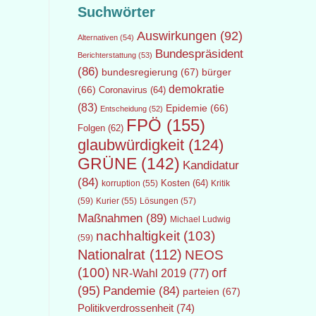
Suchwörter
Auswirkungen
(92)
Alternativen
(54)
Bundespräsident
Berichterstattung
(53)
(86)
bundesregierung
(67)
bürger
demokratie
(66)
Coronavirus
(64)
(83)
Epidemie
(66)
Entscheidung
(52)
FPÖ
(155)
Folgen
(62)
glaubwürdigkeit
(124)
GRÜNE
(142)
Kandidatur
(84)
Kosten
(64)
Kritik
korruption
(55)
(59)
Lösungen
(57)
Kurier
(55)
Maßnahmen
(89)
Michael Ludwig
nachhaltigkeit
(103)
(59)
Nationalrat
(112)
NEOS
(100)
orf
NR-Wahl 2019
(77)
(95)
Pandemie
(84)
parteien
(67)
Politikverdrossenheit
(74)