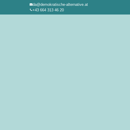
da@demokratische-alternative.at
Zum
+43 664 313 46 20
Inhalt
springen