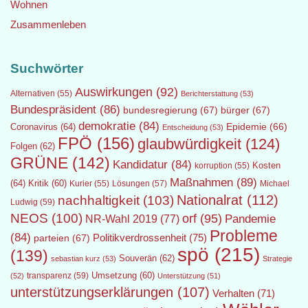
Wohnen
Zusammenleben
Suchwörter
Auswirkungen
(92)
Alternativen
(55)
Berichterstattung
(53)
Bundespräsident
(86)
bundesregierung
(67)
bürger
(67)
demokratie
(84)
Epidemie
(66)
Coronavirus
(64)
Entscheidung
(53)
FPÖ
(156)
glaubwürdigkeit
(124)
Folgen
(62)
GRÜNE
(142)
Kandidatur
(84)
Kosten
korruption
(55)
Maßnahmen
(89)
(64)
Kritik
(60)
Lösungen
(57)
Michael
Kurier
(55)
Nationalrat
(112)
nachhaltigkeit
(103)
Ludwig
(59)
NEOS
(100)
orf
(95)
Pandemie
NR-Wahl 2019
(77)
Probleme
(84)
Politikverdrossenheit
(75)
parteien
(67)
spö
(215)
(139)
Souverän
(62)
sebastian kurz
(53)
Strategie
transparenz
(59)
Umsetzung
(60)
(52)
Unterstützung
(51)
unterstützungserklärungen
(107)
Verhalten
(71)