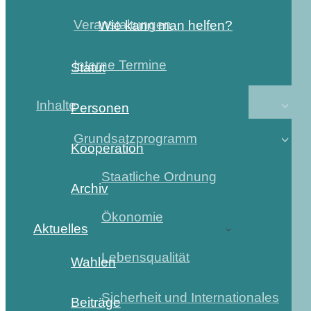
Veranstaltungen
Wie kann man helfen?
Interne Termine
Statut
Inhalte
Personen
Grundsatzprogramm
Kooperation
Staatliche Ordnung
Archiv
Ökonomie
Aktuelles
Lebensqualität
Wahlen
Sicherheit und Internationales
Beiträge