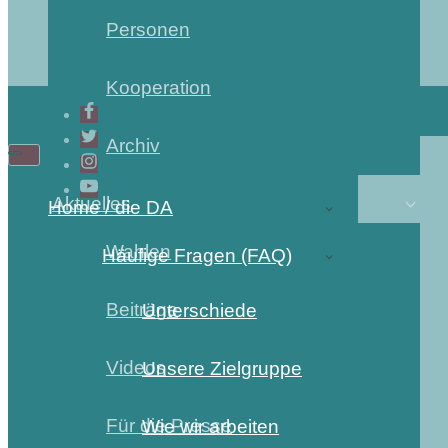
Personen
Kooperation
Archiv
Aktuelles
Home / die DA
Wahlen
Häufige Fragen (FAQ)
Beiträge
Unterschiede
Videos
Unsere Zielgruppe
Für die Presse
Wie wir arbeiten