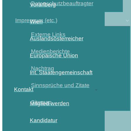
Datenschutzbeauftragter
Vorarlberg
Impressum (etc.)
Wien
Externe Links
Auslandsösterreicher
Medienberichte
Europäische Union
Nachtrag
Int. Staatengemeinschaft
Sinnsprüche und Zitate
Kontakt
Sitemap
Mitglied werden
Kandidatur