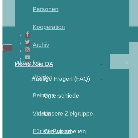
Personen
Kooperation
Archiv
Aktuelles
Home / die DA
Wahlen
Häufige Fragen (FAQ)
Beiträge
Unterschiede
Videos
Unsere Zielgruppe
Für die Presse
Wie wir arbeiten