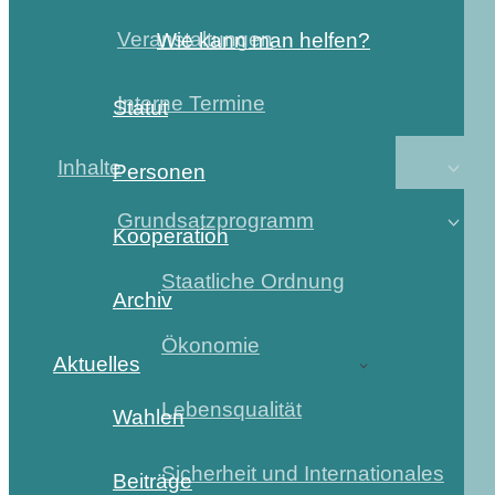
Veranstaltungen
Wie kann man helfen?
Interne Termine
Statut
Inhalte
Personen
Grundsatzprogramm
Kooperation
Staatliche Ordnung
Archiv
Ökonomie
Aktuelles
Lebensqualität
Wahlen
Sicherheit und Internationales
Beiträge