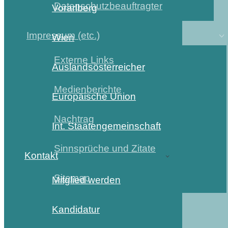
Datenschutzbeauftragter
Vorarlberg
Impressum (etc.)
Wien
Externe Links
Auslandsösterreicher
Medienberichte
Europäische Union
Nachtrag
Int. Staatengemeinschaft
Sinnsprüche und Zitate
Kontakt
Sitemap
Mitglied werden
Kandidatur