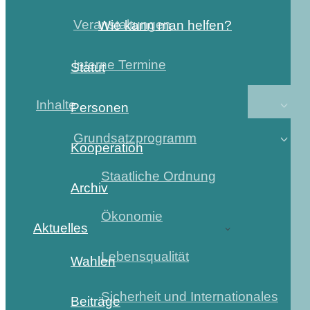
Veranstaltungen
Wie kann man helfen?
Interne Termine
Statut
Inhalte
Personen
Grundsatzprogramm
Kooperation
Staatliche Ordnung
Archiv
Ökonomie
Aktuelles
Lebensqualität
Wahlen
Sicherheit und Internationales
Beiträge