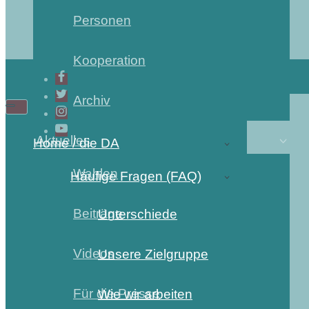
Personen
Kooperation
Archiv
Aktuelles
Home / die DA
Wahlen
Häufige Fragen (FAQ)
Beiträge
Unterschiede
Videos
Unsere Zielgruppe
Für die Presse
Wie wir arbeiten