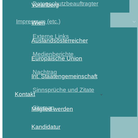
Datenschutzbeauftragter
Vorarlberg
Impressum (etc.)
Wien
Externe Links
Auslandsösterreicher
Medienberichte
Europäische Union
Nachtrag
Int. Staatengemeinschaft
Sinnsprüche und Zitate
Kontakt
Sitemap
Mitglied werden
Kandidatur