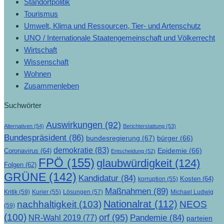
Standortpolitik
Tourismus
Umwelt, Klima und Ressourcen, Tier- und Artenschutz
UNO / Internationale Staatengemeinschaft und Völkerrecht
Wirtschaft
Wissenschaft
Wohnen
Zusammenleben
Suchwörter
Auswirkungen
(92)
Alternativen
(54)
Berichterstattung
(53)
Bundespräsident
(86)
bundesregierung
(67)
bürger
(66)
demokratie
(83)
Epidemie
(66)
Coronavirus
(64)
Entscheidung
(52)
FPÖ
(155)
glaubwürdigkeit
(124)
Folgen
(62)
GRÜNE
(142)
Kandidatur
(84)
Kosten
(64)
korruption
(55)
Maßnahmen
(89)
Kritik
(59)
Lösungen
(57)
Michael Ludwig
Kurier
(55)
Nationalrat
(112)
nachhaltigkeit
(103)
NEOS
(59)
(100)
orf
(95)
Pandemie
(84)
NR-Wahl 2019
(77)
parteien