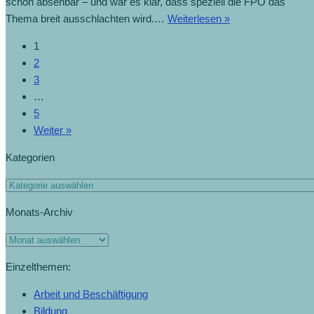
schon absehbar – und war es klar, dass speziell die FPÖ das
Thema breit ausschlachten wird.…
Weiterlesen »
1
2
3
…
5
Weiter »
Kategorien
Monats-Archiv
Einzelthemen:
Arbeit und Beschäftigung
Bildung