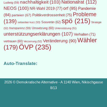
Nationalrat
(112)
nachhaltigkeit
(103)
Ludwig
(59)
NEOS
(100)
orf
(95)
Pandemie
NR-Wahl 2019
(77)
Probleme
(84)
Politikverdrossenheit
(75)
parteien
(67)
spö
(215)
(139)
Souverän
(62)
sebastian kurz
(53)
Strategie
transparenz
(59)
Umsetzung
(60)
(52)
Unterstützung
(51)
unterstützungserklärungen
(107)
Verhalten
(71)
Wähler
Veränderung
(90)
vertrauen
(60)
Verzerrung
(52)
ÖVP
(235)
(179)
Auto-Translate:
2026 © Demokratische Alternative - A 1140 Wien, Nikischgasse
8/13