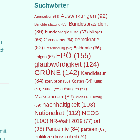
Suchwörter
Auswirkungen
(92)
Alternativen
(54)
Bundespräsident
Berichterstattung
(53)
(86)
bundesregierung
(67)
bürger
demokratie
(66)
Coronavirus
(64)
ch
(83)
Epidemie
(66)
Entscheidung
(52)
ich
FPÖ
(155)
Folgen
(62)
glaubwürdigkeit
(124)
GRÜNE
(142)
Kandidatur
(84)
Kosten
(64)
Kritik
korruption
(55)
(59)
Lösungen
(57)
Kurier
(55)
Maßnahmen
(89)
Michael Ludwig
nachhaltigkeit
(103)
(59)
Nationalrat
(112)
NEOS
(100)
orf
NR-Wahl 2019
(77)
(95)
Pandemie
(84)
parteien
(67)
mit
Politikverdrossenheit
(74)
och