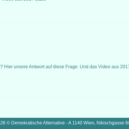
ft? Hier unsere Antwort auf diese Frage. Und das Video aus 201
26 © Demokratische Alternative - A 1140 Wien, Nikischgasse 8