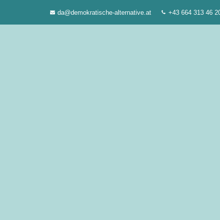
Zum
da@demokratische-alternative.at
+43 664 313 46 2
Inhalt
springen