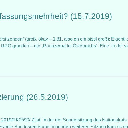
rfassungsmehrheit? (15.7.2019)
itzenden“ (groß, okay – 1,81, also eh ein bissl groß): Eigentli
 RPÖ gründen – die „Raunzerpartei Österreichs“. Eine, in der s
zierung (28.5.2019)
19/PK0590/ Zitat: In der der Sondersitzung des Nationalrats 
gesamte Bundesregierung folgenden weiteren Sitzung kam es n