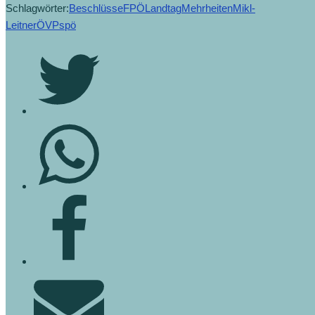
Schlagwörter:
Beschlüsse
FPÖ
Landtag
Mehrheiten
Mikl-
Leitner
ÖVP
spö