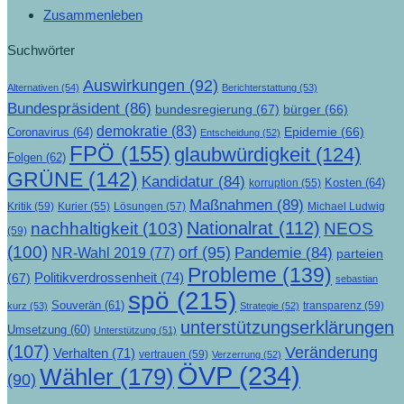
Zusammenleben
Suchwörter
Auswirkungen
(92)
Alternativen
(54)
Berichterstattung
(53)
Bundespräsident
(86)
bundesregierung
(67)
bürger
(66)
demokratie
(83)
Epidemie
(66)
Coronavirus
(64)
Entscheidung
(52)
FPÖ
(155)
glaubwürdigkeit
(124)
Folgen
(62)
GRÜNE
(142)
Kandidatur
(84)
Kosten
(64)
korruption
(55)
Maßnahmen
(89)
Kritik
(59)
Lösungen
(57)
Michael Ludwig
Kurier
(55)
Nationalrat
(112)
nachhaltigkeit
(103)
NEOS
(59)
(100)
orf
(95)
Pandemie
(84)
NR-Wahl 2019
(77)
parteien
Probleme
(139)
Politikverdrossenheit
(74)
(67)
sebastian
spö
(215)
Souverän
(61)
transparenz
(59)
kurz
(53)
Strategie
(52)
unterstützungserklärungen
Umsetzung
(60)
Unterstützung
(51)
(107)
Veränderung
Verhalten
(71)
vertrauen
(59)
Verzerrung
(52)
ÖVP
(234)
Wähler
(179)
(90)