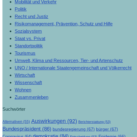
Mobilität und Verkehr
Politik
Recht und Justiz
Risikomanagement, Prävention, Schutz und Hilfe
Sozialsystem
Staat vs. Privat
Standortpolitik
Tourismus
Umwelt, Klima und Ressourcen, Tier- und Artenschutz
UNO / Internationale Staatengemeinschaft und Völkerrecht
Wirtschaft
Wissenschaft
Wohnen
Zusammenleben
Suchwörter
Auswirkungen
(92)
Alternativen
(55)
Berichterstattung
(53)
Bundespräsident
(86)
bundesregierung
(67)
bürger
(67)
demokratie
(84)
Epidemie
(66)
Coronavirus
(64)
Entscheidung
(53)