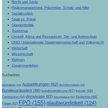
Recht und Justiz
Risikomanagement, Prävention, Schutz und Hilfe
Sozialsystem
Staat vs. Privat
Standortpolitik
Tourismus
Umwelt, Klima und Ressourcen, Tier- und Artenschutz
UNO / Internationale Staatengemeinschaft und Völkerrecht
Wirtschaft
Wissenschaft
Wohnen
Zusammenleben
Suchwörter
Auswirkungen
(92)
Alternativen
(54)
Berichterstattung
(53)
Bundespräsident
(86)
bundesregierung
(67)
bürger
(66)
demokratie
(83)
Epidemie
(66)
Coronavirus
(64)
Entscheidung
(52)
FPÖ
(155)
glaubwürdigkeit
(124)
Folgen
(62)