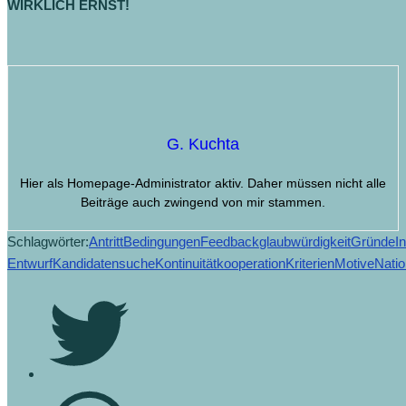
WIRKLICH ERNST!
G. Kuchta
Hier als Homepage-Administrator aktiv. Daher müssen nicht alle
Beiträge auch zwingend von mir stammen.
Schlagwörter:
Antritt
Bedingungen
Feedback
glaubwürdigkeit
Gründe
I
Entwurf
Kandidatensuche
Kontinuität
kooperation
Kriterien
Motive
Natio