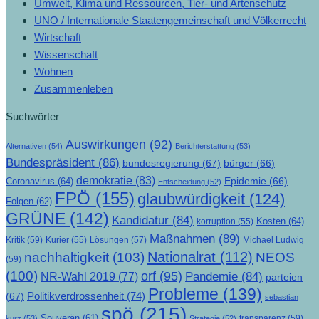
Umwelt, Klima und Ressourcen, Tier- und Artenschutz
UNO / Internationale Staatengemeinschaft und Völkerrecht
Wirtschaft
Wissenschaft
Wohnen
Zusammenleben
Suchwörter
Auswirkungen
(92)
Alternativen
(54)
Berichterstattung
(53)
Bundespräsident
(86)
bundesregierung
(67)
bürger
(66)
demokratie
(83)
Epidemie
(66)
Coronavirus
(64)
Entscheidung
(52)
FPÖ
(155)
glaubwürdigkeit
(124)
Folgen
(62)
GRÜNE
(142)
Kandidatur
(84)
Kosten
(64)
korruption
(55)
Maßnahmen
(89)
Kritik
(59)
Lösungen
(57)
Michael Ludwig
Kurier
(55)
Nationalrat
(112)
nachhaltigkeit
(103)
NEOS
(59)
(100)
orf
(95)
Pandemie
(84)
NR-Wahl 2019
(77)
parteien
Probleme
(139)
Politikverdrossenheit
(74)
(67)
sebastian
spö
(215)
Souverän
(61)
transparenz
(59)
kurz
(53)
Strategie
(52)