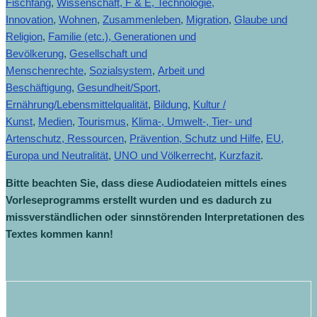
Fischfang
,
Wissenschaft, F & E, Technologie,
Innovation
,
Wohnen
,
Zusammenleben
,
Migration
,
Glaube und
Religion
,
Familie (etc.), Generationen und
Bevölkerung
,
Gesellschaft und
Menschenrechte
,
Sozialsystem
,
Arbeit und
Beschäftigung
,
Gesundheit/Sport,
Ernährung/Lebensmittelqualität
,
Bildung
,
Kultur /
Kunst
,
Medien
,
Tourismus
,
Klima-, Umwelt-, Tier- und
Artenschutz, Ressourcen
,
Prävention, Schutz und Hilfe
,
EU,
Europa und Neutralität
,
UNO und Völkerrecht
,
Kurzfazit
.
Bitte beachten Sie, dass diese Audiodateien mittels eines
Vorleseprogramms erstellt wurden und es dadurch zu
missverständlichen oder sinnstörenden Interpretationen des
Textes kommen kann!