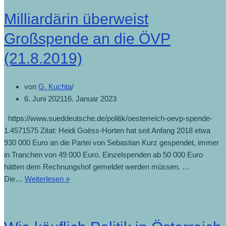
knapp
Milliardärin überweist
eine
Million
Großspende an die ÖVP
Euro
(21.8.2019)
an
die
ÖVP
von
G. Kuchta
(21.8.2019)
6. Juni 2021
16. Januar 2023
https://www.sueddeutsche.de/politik/oesterreich-oevp-spende-
1.4571575 Zitat: Heidi Goëss-Horten hat seit Anfang 2018 etwa
930 000 Euro an die Partei von Sebastian Kurz gespendet, immer
in Tranchen von 49 000 Euro. Einzelspenden ab 50 000 Euro
hätten dem Rechnungshof gemeldet werden müssen. …
Milliardärin
Die…
Weiterlesen »
überweist
Großspende
an