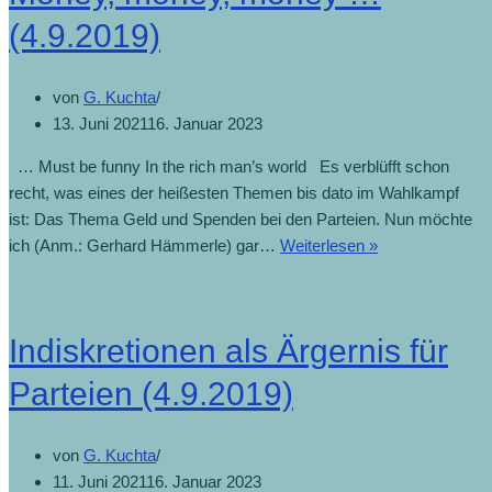
(4.9.2019)
von
G. Kuchta
13. Juni 2021
16. Januar 2023
… Must be funny In the rich man’s world Es verblüfft schon
recht, was eines der heißesten Themen bis dato im Wahlkampf
ist: Das Thema Geld und Spenden bei den Parteien. Nun möchte
Money,
ich (Anm.: Gerhard Hämmerle) gar…
Weiterlesen »
money,
money
…
Indiskretionen als Ärgernis für
(4.9.2019)
Parteien (4.9.2019)
von
G. Kuchta
11. Juni 2021
16. Januar 2023