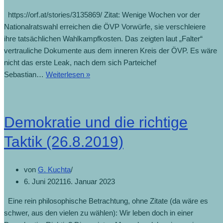
https://orf.at/stories/3135869/ Zitat: Wenige Wochen vor der
Nationalratswahl erreichen die ÖVP Vorwürfe, sie verschleiere
ihre tatsächlichen Wahlkampfkosten. Das zeigten laut „Falter“
vertrauliche Dokumente aus dem inneren Kreis der ÖVP. Es wäre
nicht das erste Leak, nach dem sich Parteichef
Indiskretionen
Sebastian…
Weiterlesen »
als
Ärgernis
für
Demokratie und die richtige
Parteien
(4.9.2019)
Taktik (26.8.2019)
von
G. Kuchta
6. Juni 2021
16. Januar 2023
Eine rein philosophische Betrachtung, ohne Zitate (da wäre es
schwer, aus den vielen zu wählen): Wir leben doch in einer