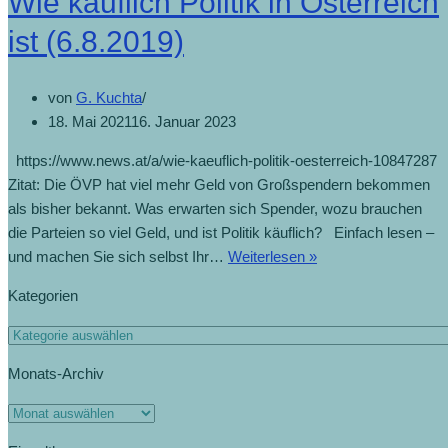
Wie käuflich Politik in Österreich
die
ÖVP
ist (6.8.2019)
(21.8.2019)
von
G. Kuchta
18. Mai 2021
16. Januar 2023
https://www.news.at/a/wie-kaeuflich-politik-oesterreich-10847287
Zitat: Die ÖVP hat viel mehr Geld von Großspendern bekommen
als bisher bekannt. Was erwarten sich Spender, wozu brauchen
die Parteien so viel Geld, und ist Politik käuflich? Einfach lesen –
Wie
und machen Sie sich selbst Ihr…
Weiterlesen »
käuflich
Kategorien
Politik
in
Kategorien
Österreich
Monats-Archiv
ist
(6.8.2019)
Monats-
Archiv