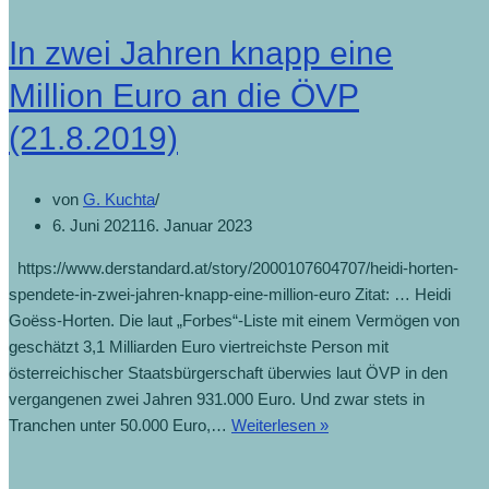
was
In zwei Jahren knapp eine
kommt
nun?
Million Euro an die ÖVP
(22.8.2019)
(21.8.2019)
von
G. Kuchta
6. Juni 2021
16. Januar 2023
https://www.derstandard.at/story/2000107604707/heidi-horten-
spendete-in-zwei-jahren-knapp-eine-million-euro Zitat: … Heidi
Goëss-Horten. Die laut „Forbes“-Liste mit einem Vermögen von
geschätzt 3,1 Milliarden Euro viertreichste Person mit
österreichischer Staatsbürgerschaft überwies laut ÖVP in den
vergangenen zwei Jahren 931.000 Euro. Und zwar stets in
In
Tranchen unter 50.000 Euro,…
Weiterlesen »
zwei
Jahren