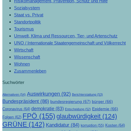
Risikomanagement, Prävention, Schutz und Hilfe
Sozialsystem
Staat vs. Privat
Standortpolitik
Tourismus
Umwelt, Klima und Ressourcen, Tier- und Artenschutz
UNO / Internationale Staatengemeinschaft und Völkerrecht
Wirtschaft
Wissenschaft
Wohnen
Zusammenleben
Suchwörter
Auswirkungen
(92)
Alternativen
(54)
Berichterstattung
(53)
Bundespräsident
(86)
bundesregierung
(67)
bürger
(66)
demokratie
(83)
Epidemie
(66)
Coronavirus
(64)
Entscheidung
(52)
FPÖ
(155)
glaubwürdigkeit
(124)
Folgen
(62)
GRÜNE
(142)
Kandidatur
(84)
Kosten
(64)
korruption
(55)