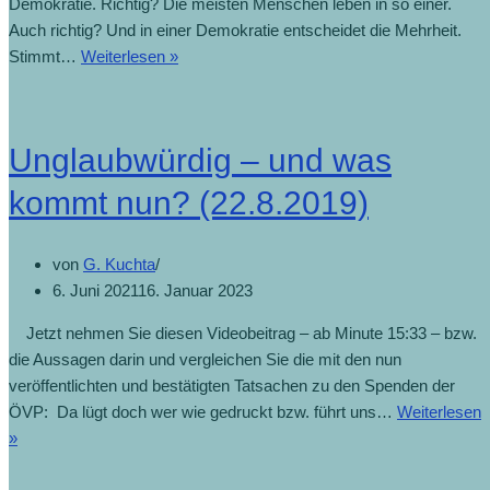
Demokratie. Richtig? Die meisten Menschen leben in so einer.
Auch richtig? Und in einer Demokratie entscheidet die Mehrheit.
Demokratie
Stimmt…
Weiterlesen »
und
die
richtige
Unglaubwürdig – und was
Taktik
(26.8.2019)
kommt nun? (22.8.2019)
von
G. Kuchta
6. Juni 2021
16. Januar 2023
Jetzt nehmen Sie diesen Videobeitrag – ab Minute 15:33 – bzw.
die Aussagen darin und vergleichen Sie die mit den nun
veröffentlichten und bestätigten Tatsachen zu den Spenden der
ÖVP: Da lügt doch wer wie gedruckt bzw. führt uns…
Weiterlesen
Unglaubwürdig
»
–
und