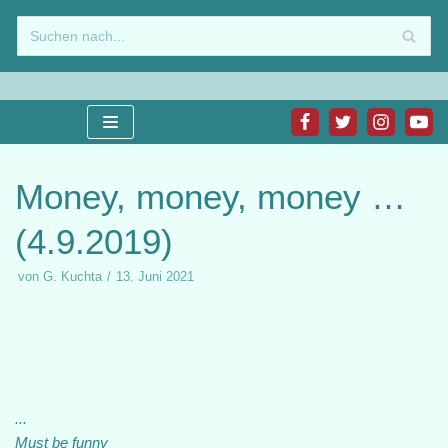
Zum
Inhalt
springen
Money, money, money …
(4.9.2019)
von
G. Kuchta
13. Juni 2021
...
Must be funny