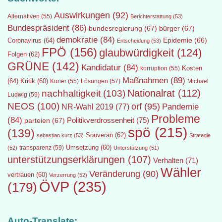
Auswirkungen
(92)
Alternativen
(55)
Berichterstattung
(53)
Bundespräsident
(86)
bundesregierung
(67)
bürger
(67)
demokratie
(84)
Epidemie
(66)
Coronavirus
(64)
Entscheidung
(53)
FPÖ
(156)
glaubwürdigkeit
(124)
Folgen
(62)
GRÜNE
(142)
Kandidatur
(84)
Kosten
korruption
(55)
Maßnahmen
(89)
(64)
Kritik
(60)
Lösungen
(57)
Michael
Kurier
(55)
Nationalrat
(112)
nachhaltigkeit
(103)
Ludwig
(59)
NEOS
(100)
orf
(95)
Pandemie
NR-Wahl 2019
(77)
Probleme
(84)
Politikverdrossenheit
(75)
parteien
(67)
spö
(215)
(139)
Souverän
(62)
sebastian kurz
(53)
Strategie
transparenz
(59)
Umsetzung
(60)
(52)
Unterstützung
(51)
unterstützungserklärungen
(107)
Verhalten
(71)
Wähler
Veränderung
(90)
vertrauen
(60)
Verzerrung
(52)
ÖVP
(235)
(179)
Auto-Translate: